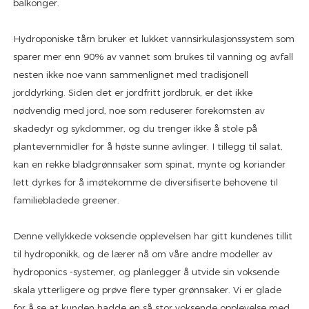
balkonger.
Hydroponiske tårn bruker et lukket vannsirkulasjonssystem som
sparer mer enn 90% av vannet som brukes til vanning og avfall
nesten ikke noe vann sammenlignet med tradisjonell
jorddyrking. Siden det er jordfritt jordbruk, er det ikke
nødvendig med jord, noe som reduserer forekomsten av
skadedyr og sykdommer, og du trenger ikke å stole på
plantevernmidler for å høste sunne avlinger. I tillegg til salat,
kan en rekke bladgrønnsaker som spinat, mynte og koriander
lett dyrkes for å imøtekomme de diversifiserte behovene til
familiebladede greener.
Denne vellykkede voksende opplevelsen har gitt kundenes tillit
til hydroponikk, og de lærer nå om våre andre modeller av
hydroponics -systemer, og planlegger å utvide sin voksende
skala ytterligere og prøve flere typer grønnsaker. Vi er glade
for å se at kunden hadde en så stor voksende opplevelse med