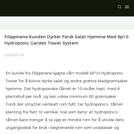
Filippinene Kunden Dyrker Fersk Salat Hjemme Med 6p10 
Hydroponic Garden Tower System
2025-07-16
En kunde fra Filippinene kjøpte vårt modell 6P10 Hydroponic
Tower for å kunne dyrke salat og andre grønne bladgrønnsaker
hjemme. Det hydroponiske tårnet er 10 nivåer høyt, med 6
plantehull per nivå, og kan vokse minimum 60 grønnsaker.
Fordi det utnytter vertikalt rom fullt, tar hydroponics -tårnet
planting fra flatt til vertikal, noe som betyr at hydroponics -
tårnet bare trenger å ta opp et mindre rom for å utvide dets
utgangsideal for bruk i begrensede rom som uteplasser og