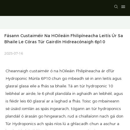
Fásann Custaiméir Na HOileáin Fhilipíneacha Leitís Úr Sa 
Bhaile Le Córas Túr Gairdín Hidreacónaigh 6p10
2025-07-16
Cheannaigh custaiméir ó na hOileáin Fhilipíneacha ár dTúr
Hydroponic Múnla 6P10 chun go mbeadh sé in ann leitís agus
glasraí glasa eile a fhás sa bhaile. Tá an túr hydroponic 10
leibhéal ar airde, le 6 pholl plandála in aghaidh an leibhéil, agus
is féidir leis 60 glasraí ar a laghad a fhás. Toisc go mbaineann
sé úsáid iomlán as spás ingearach, tógann an túr hydroponics
plandáil ó árasán go hingearach, rud a chiallaíonn nach gá don
Túr Hydroponics ach spás níos lú a ghlacadh chun a aschur a