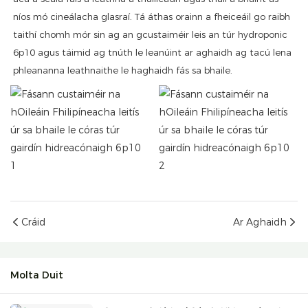
níos mó cineálacha glasraí. Tá áthas orainn a fheiceáil go raibh
taithí chomh mór sin ag an gcustaiméir leis an túr hydroponic
6p10 agus táimid ag tnúth le leanúint ar aghaidh ag tacú lena
phleananna leathnaithe le haghaidh fás sa bhaile.
Cráid
Ar Aghaidh
Molta Duit