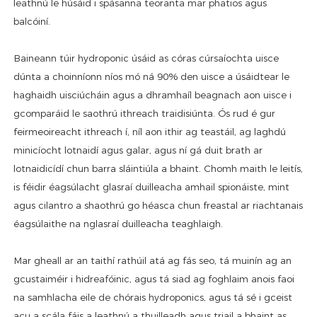
leathnú le húsáid i spásanna teoranta mar phatios agus
balcóiní.
Baineann túir hydroponic úsáid as córas cúrsaíochta uisce
dúnta a choinníonn níos mó ná 90% den uisce a úsáidtear le
haghaidh uisciúcháin agus a dhramhaíl beagnach aon uisce i
gcomparáid le saothrú ithreach traidisiúnta. Ós rud é gur
feirmeoireacht ithreach í, níl aon ithir ag teastáil, ag laghdú
minicíocht lotnaidí agus galar, agus ní gá duit brath ar
lotnaidicídí chun barra sláintiúla a bhaint. Chomh maith le leitís,
is féidir éagsúlacht glasraí duilleacha amhail spionáiste, mint
agus cilantro a shaothrú go héasca chun freastal ar riachtanais
éagsúlaithe na nglasraí duilleacha teaghlaigh.
Mar gheall ar an taithí rathúil atá ag fás seo, tá muinín ag an
gcustaiméir i hidreafóinic, agus tá siad ag foghlaim anois faoi
na samhlacha eile de chórais hydroponics, agus tá sé i gceist
acu a scála fáis a leathnú a thuilleadh agus triail a bhaint as