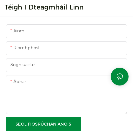
Téigh I Dteagmháil Linn
Ainm
Ríomhphost
Soghluaiste
Ábhar
SEOL FIOSRÚCHÁN ANOIS