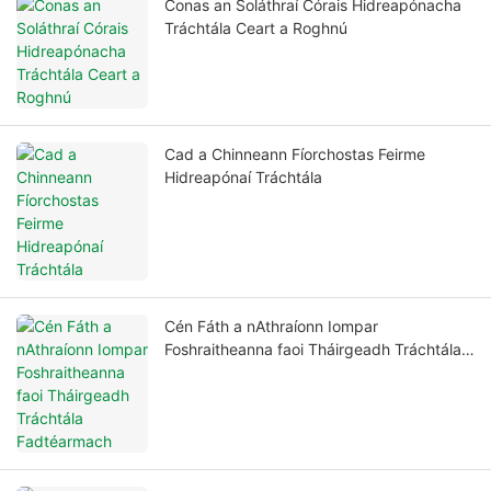
Conas an Soláthraí Córais Hidreapónacha
Tráchtála Ceart a Roghnú
Cad a Chinneann Fíorchostas Feirme
Hidreapónaí Tráchtála
Cén Fáth a nAthraíonn Iompar
Foshraitheanna faoi Tháirgeadh Tráchtála
Fadtéarmach