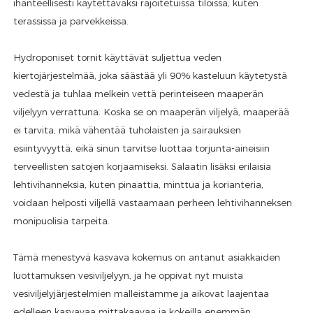
ihanteellisesti käytettäväksi rajoitetuissa tiloissa, kuten
terassissa ja parvekkeissa.
Hydroponiset tornit käyttävät suljettua veden
kiertojärjestelmää, joka säästää yli 90% kasteluun käytetystä
vedestä ja tuhlaa melkein vettä perinteiseen maaperän
viljelyyn verrattuna. Koska se on maaperän viljelyä, maaperää
ei tarvita, mikä vähentää tuholaisten ja sairauksien
esiintyvyyttä, eikä sinun tarvitse luottaa torjunta-aineisiin
terveellisten satojen korjaamiseksi. Salaatin lisäksi erilaisia
lehtivihanneksia, kuten pinaattia, minttua ja korianteria,
voidaan helposti viljellä vastaamaan perheen lehtivihanneksen
monipuolisia tarpeita.
Tämä menestyvä kasvava kokemus on antanut asiakkaiden
luottamuksen vesiviljelyyn, ja he oppivat nyt muista
vesiviljelyjärjestelmien malleistamme ja aikovat laajentaa
edelleen kasvavaa mittakaavaa ja kokeilla enemmän