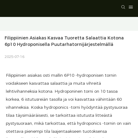
Filippiinien Asiakas Kasvaa Tuoretta Salaattia Kotona 
6p10 Hydroponisella Puutarhatornijärjestelmällä
2025-07-16
Filippiinien asiakas osti mallin 6P10 -hydroponisen tornin
voidakseen kasvattaa salaattia ja muita vihreitä
lehtivihanneksia kotona. Hydroponinen torni on 10 tasoa
korkea, 6 istutusreiän tasolla ja voi kasvattaa vähintään 60
vihanneksia. Koska hydroponics -torni hyödyntää pystysuoraa
tilaa täysimääräisesti, se tarkoittaa istutusta litteästä
pystysuoraan, mikä tarkoittaa, että hydroponics -tornin on vain
otettava pienempi tila laajentaakseen tuotoksensa