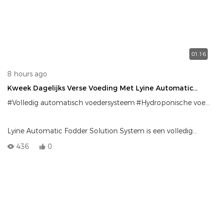
01:16
8 hours ago
Kweek Dagelijks Verse Voeding Met Lyine Automatic
Fodder Solution System
#Volledig automatisch voedersysteem
#Hydroponische voedermachine
Lyine Automatic Fodder Solution System is een volledig
geautomatiseerd hydrocultuurproductiesysteem dat is
436
0
ontworpen voor zeer efficiënte, grootschalige
veewerkzaamheden. Geboren om de handarbeid te
verminderen en de output te maximaliseren, stelt dit
systeem boeren in staat om elke dag een frisse,
voedingsstofrijk groene voeder te laten groeien met