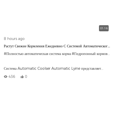
01:16
8 hours ago
Растут Свежие Кормления Ежедневно С Системой Автоматического
Кормового Кормового Раствора Lyine
#Полностью автоматическая система корма
#Гидропонный кормовой аппарат
Система Automatic Coolser Automatic Lyine представляет
собой полностью автоматизированную систему производства
436
0
гидропонных кормов, предназначенная для высокоэффективных,
крупномасштабных операций скота. Произведенная для снижения
ручного труда и максимизации производства, эта система позволяет
фермерам расти свежим, богатым питательными веществами
зеленым кормом каждый день с минимальными усилиями.