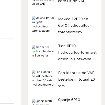
eem uit de VAE
Mexico 12P20 en
6p10 hydrocultuur
torensysteem
Tien 6P10
hydrocultuurtorensyst
emen in Botswana
Een klant uit de VAE
bestelde in totaal 20
sets
hydrocultuurtorensyst
emen
Spanje 6P10