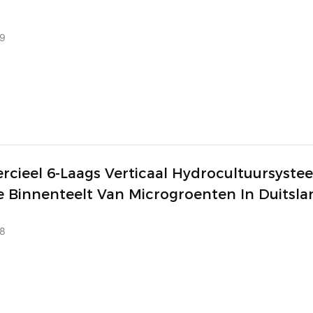
9
cieel 6-Laags Verticaal Hydrocultuursyste
e Binnenteelt Van Microgroenten In Duitsla
8