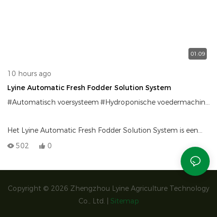
01:09
10 hours ago
Lyine Automatic Fresh Fodder Solution System
#Automatisch voersysteem
#Hydroponische voedermachine
#
Het Lyine Automatic Fresh Fodder Solution System is een
geavanceerde, volledig geautomatiseerde oplossing die is
502
0
ontworpen om het hele jaar door vers, voedzaam voeder te
produceren met minimale arbeid.
Copyright © 2026 Zhengzhou Lyine Agriculture Technology
Co., Ltd. |
Sitemap