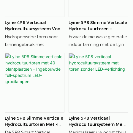
beperkte binnen- en
buitenruimtes.
Lyine 4P6 Verticaal
Lyine 5P8 Slimme Verticale
Hydrocultuursysteem Voor
Hydrocultuurtoren –
Binnen Met Mechanische
Geïntegreerde
Hydroponische toren voor
Ervaar de nieuwste generatie
Timer En LED-Groeilamp.
Touchscreen-
binnengebruik met
indoor farming met de Lyine
Bedieningshub En Full-
mechanische timer en LED-
5P8 Smart Tower, voorzien
Spectrum LED-Systeem
groeilamp, ontworpen voor
van een geïntegreerd
stabiele, onderhoudsarme
touchscreen en
dagelijkse teelt.
geautomatiseerde full-
spectrum LED-verlichting.
Lyine 5P8 Slimme Verticale
Lyine 5P8 Verticaal
Hydrocultuurtoren Met 40
Hydrocultuursysteem Met
Plantplaatsen –
Toren Zonder LED-
De 5P8 Smart Vertical
Maximaliseer uw oogst thuis