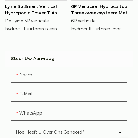
Lyine 3p Smart Vertical
6P Verticaal Hydrocultuur
Hydroponic Tower Tuin
Torenkweeksysteem Met
80L Reservoir
De Lyine 3P verticale
6P verticale
hydrocultuurtoren is een
hydrocultuurtoren voor
slim, ruimtebesparend
kassen en binnenteelt, met
hydrocultuursysteem voor
een reservoir van 80 liter.
het kweken van groenten
Stuur Uw Aanvraag
binnen en buiten. De Lyine
3P hydrocultuurtoren is
Naam
ontworpen met een
verticale, aardeloze structuur
en beschikt over meerdere
E-Mail
plantgaten per laag en
flexibele
WhatsApp
configuratiemogelijkheden
om de opbrengst te
Hoe Heeft U Over Ons Gehoord?
verhogen, zelfs in een