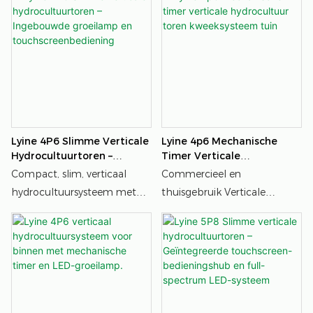
Lyine 4P6 Slimme Verticale
Lyine 4p6 Mechanische
Hydrocultuurtoren –
Timer Verticale
Ingebouwde Groeilamp En
Hydrocultuur Toren
Compact, slim, verticaal
Commercieel en
Touchscreenbediening
Kweeksysteem Tuin
hydrocultuursysteem met
thuisgebruik Verticale
ingebouwde volspectrum
Hydroponic Tower bladsla
groeilamp en
groeit binnenteelt
touchscreenbediening,
waarmee je het hele jaar
door verse groenten en
kruiden kunt kweken, zelfs in