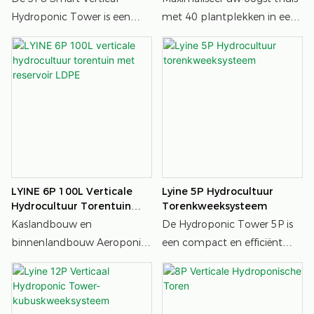
Ingebouwde Full-Spectrum
Verlichting
Hydroponic Tower is een
met 40 plantplekken in een
LED-Groeilampen
ruimtebesparend
compacte, stapelbare toren
kweeksysteem voor binnen
met 8 lagen; perfect voor
met 40 plantgaten en
een breed scala aan
ingebouwde full-spectrum
gewassen, waaronder
LED-lampen voor
bladgroenten, sappige
geautomatiseerde,
aardbeien en aromatische
biologische oogst het hele
kruiden, geoptimaliseerd
jaar door.
voor zonnige balkons en
biologisch tuinieren in de
LYINE 6P 100L Verticale
Lyine 5P Hydrocultuur
buitenlucht.
Hydrocultuur Torentuin
Torenkweeksysteem
Met Reservoir LDPE
Kaslandbouw en
De Hydroponic Tower 5P is
binnenlandbouw Aeroponic
een compact en efficiënt
Vertical Hydroponic Tower-
verticaal
groeisystemen
hydrocultuursysteem,
ontworpen voor