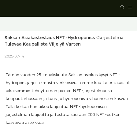
Saksan Asiakastestaus NFT -hydroponics -järjestelmä 
Tulevaa Kaupallista Viljelyä Varten
2025-07-14
Tämän vuoden 25. maaliskuuta Saksan asiakas kysyi NFT -
hydroponisjärjestelmästä verkkosivustomme kautta. Asiakas oli
aikaisemmin tehnyt oman pienen NFT -järjestelmänsä
kotipuutarhassaan ja tunsi jo hydroponisia vihannesten kasvua.
Tällä kertaa hän aikoo laajentaa NFT -hydroponisen
järjestelmän laajuutta ja testata suoraan 200 NFT -putken
kasvavaa asteikkoa.