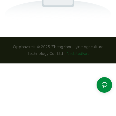
Opphavsrett © 2025 Zhengzhou Lyine Agriculture
Technology Co., Ltd. |
Nettstedkart