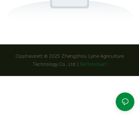
Opphavsrett © 2025 Zhengzhou Lyine Agriculture
Technology Co., Ltd. |
Nettstedkart