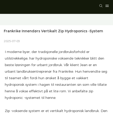
Frankrike Innendørs Vertikalt Zip Hydroponics -system
2025-07-03
I moderne byer, der tradisjonelle jordbruksforhold er
utilstrekkelige, har hydroponiske voksende teknikker blitt den
beste løsningen for urbant jordbruk. Vår klient Jean er en
urbant landbruksentreprenør fra Frankrike. Hun henvendte seg
til teamet vårt fordi hun ønsket å bygge et vakkert
hydroponisk system i hagen til restauranten sin som ville tillate
henne å vokse effektivt på et lite rom. Vi anbefalte zip
hydroponic -systemet til henne.
Zip -voksende system er et vertikalt hydroponisk landbruk. Den