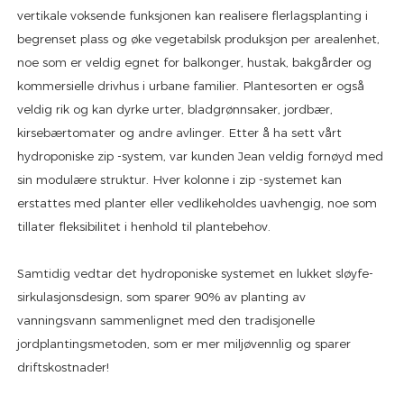
vertikale voksende funksjonen kan realisere flerlagsplanting i
begrenset plass og øke vegetabilsk produksjon per arealenhet,
noe som er veldig egnet for balkonger, hustak, bakgårder og
kommersielle drivhus i urbane familier. Plantesorten er også
veldig rik og kan dyrke urter, bladgrønnsaker, jordbær,
kirsebærtomater og andre avlinger. Etter å ha sett vårt
hydroponiske zip -system, var kunden Jean veldig fornøyd med
sin modulære struktur. Hver kolonne i zip -systemet kan
erstattes med planter eller vedlikeholdes uavhengig, noe som
tillater fleksibilitet i henhold til plantebehov.
Samtidig vedtar det hydroponiske systemet en lukket sløyfe-
sirkulasjonsdesign, som sparer 90% av planting av
vanningsvann sammenlignet med den tradisjonelle
jordplantingsmetoden, som er mer miljøvennlig og sparer
driftskostnader!