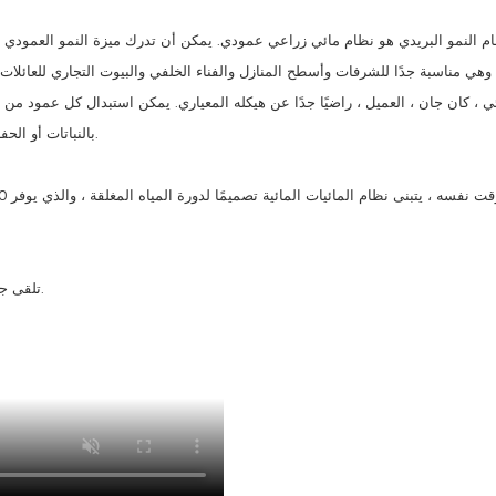
م النمو البريدي هو نظام مائي زراعي عمودي. يمكن أن تدرك ميزة النمو العمودي 
وهي مناسبة جدًا للشرفات وأسطح المنازل والفناء الخلفي والبيوت التجاري للعائلات 
ZIP بالنباتات أو الحفاظ عليها بشكل مستقل ، مما يسمح بالمرونة وفقًا لاحتياجات الزراعة.
تلقى جان المنتج ، وتثبيته بسرعة ووضعه قيد التشغيل ، وأرسل لنا أيضًا ملاحظات.