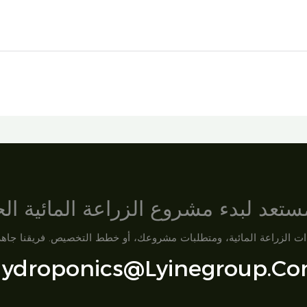
تعد لبدء مشروع الزراعة المائية ا
ydroponics@lyinegroup.c