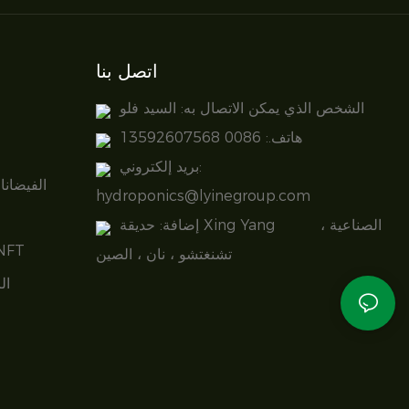
اتصل بنا
الشخص الذي يمكن الاتصال به: السيد فلو
هاتف.: 0086 13592607568
بريد إلكتروني:
الفيضانا
hydroponics@lyinegroup.com
إضافة: حديقة Xing Yang الصناعية ،
نظام الزراعة المائية بت
تشنغتشو ، نان ، الصين
ال