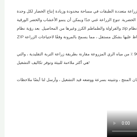
زراعة متعددة الطبقات في مساحة محدودة وزيادة إنتاج الخضار لكل وحدة
الحضرية. تنوع الزراعة غني جدًا ويمكن أن ينمو الأعشاب والخضر الورقية
والفراولة والطماطم الكرز وغيرها من المحاصيل. بعد رؤية نظام zip المائي ، كان جان ، العميل ، راضيًا جدًا عن هيكله المعياري. يمكن استبدال كل عمود من نظام
في الوقت نفسه ، يتبنى نظام المائيات المائية تصميمًا لدورة المياه المغلقة ، والذي يوفر 90 ٪ من مياه الري المزروعة مقارنة بطريقة زراعة التربة التقليدية ، والتي
هي أكثر ملاءمة للبيئة وتوفر تكاليف التشغيل!