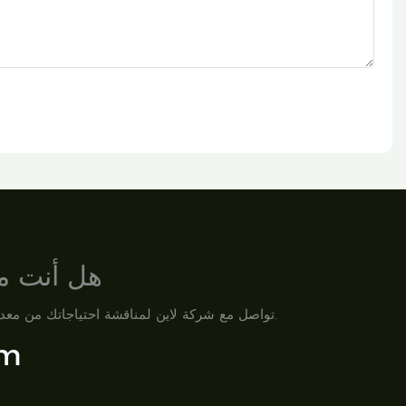
هل أنت مس
تواصل مع شركة لاين لمناقشة احتياجاتك من معدات الزراعة المائية، ومتطلبات مشروعك، أو خطط التخصيص. فريقنا جاهز لدعمك بحلول احترافية وخدمة سريعة الاستجابة.
om