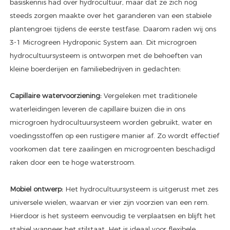
basiskennis had over hydrocultuur, maar dat ze zich nog
steeds zorgen maakte over het garanderen van een stabiele
plantengroei tijdens de eerste testfase. Daarom raden wij ons
3-1 Microgreen Hydroponic System aan. Dit microgroen
hydrocultuursysteem is ontworpen met de behoeften van
kleine boerderijen en familiebedrijven in gedachten:
Capillaire watervoorziening:
Vergeleken met traditionele
waterleidingen leveren de capillaire buizen die in ons
microgroen hydrocultuursysteem worden gebruikt, water en
voedingsstoffen op een rustigere manier af. Zo wordt effectief
voorkomen dat tere zaailingen en microgroenten beschadigd
raken door een te hoge waterstroom.
Mobiel ontwerp:
Het hydrocultuursysteem is uitgerust met zes
universele wielen, waarvan er vier zijn voorzien van een rem.
Hierdoor is het systeem eenvoudig te verplaatsen en blijft het
stabiel wanneer het stilstaat. Het is ideaal voor flexibele