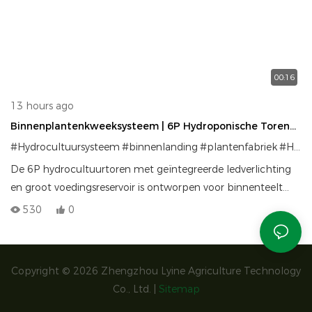
00:16
13 hours ago
Binnenplantenkweeksysteem | 6P Hydroponische Toren
Met Verlichting
#Hydrocultuursysteem
#binnenlanding
#plantenfabriek
#Hydroponische torenteelt
De 6P hydrocultuurtoren met geïntegreerde ledverlichting
en groot voedingsreservoir is ontworpen voor binnenteelt
van planten. Compact, efficiënt en eenvoudig te bedienen,
530
0
maakt deze toren verticale teelt met hoge dichtheid van
bladgroenten en kruiden mogelijk in een gecontroleerde
omgeving.
Copyright © 2026 Zhengzhou Lyine Agriculture Technology
Co., Ltd. |
Sitemap