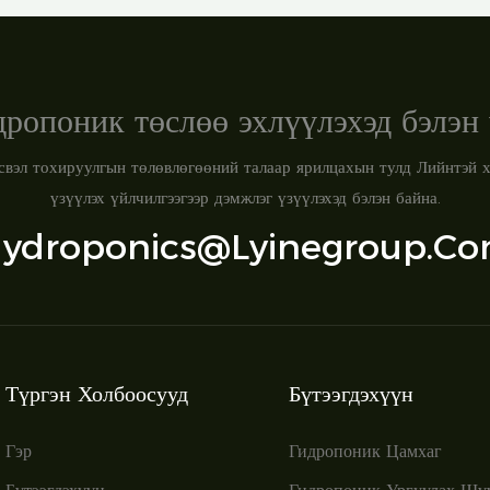
дропоник төслөө эхлүүлэхэд бэлэн 
свэл тохируулгын төлөвлөгөөний талаар ярилцахын тулд Лийнтэй х
үзүүлэх үйлчилгээгээр дэмжлэг үзүүлэхэд бэлэн байна.
ydroponics@lyinegroup.c
Түргэн Холбоосууд
Бүтээгдэхүүн
Гэр
Гидропоник Цамхаг