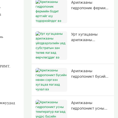
Арилжааны
о
гидропоник фермийн
бодит өртгийг юу
й
тодорхойлдог вэ
Урт хугацааны
нь
арилжааны
,
үйлдвэрлэлийн үед
субстратын зан
төлөв яагаад
өөрчлөгддөг вэ
АРИМТ,
Арилжааны
гидропоникт бүсийн
нөхөн сэргээх
хугацаа яагаад
чухал вэ
Арилжааны
гидропоникт усны
температур яагаад