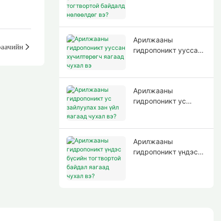
үндэс бүсийн
тогтвортой байдалд
нөлөөлдөг вэ?
Арилжааны
аачийн
гидропоникт ууссан
хүчилтөрөгч яагаад
чухал вэ
Арилжааны
гидропоникт ус
зайлуулах зан үйл
яагаад чухал вэ?
Арилжааны
гидропоникт үндэс
бүсийн тогтвортой
байдал яагаад чухал
вэ?