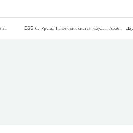
Дубайтай Гидропоник тариалангийн газар, босоо гидропоник цамхаг, Голландын хувинтай
EBB ба Урсгал Галопоник систем Саудын Араб дахь суулгацын үр ашгийг нэмэгдүүлдэг
Дар