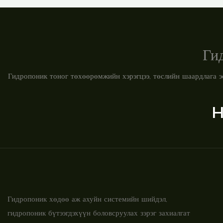
Ги
Гидропоник тоног төхөөрөмжийн хэрэгцээ, төслийн шаардлага э
H
Гидропоник хөдөө аж ахуйн системийн шийдэл,
гидропоник бүтээгдэхүүн боловсруулах зэрэг захиалгат