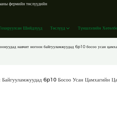
жааны фермийн төслүүдийн
Тохируулсан Шийдлүүд
Төслүүд
Түншлэлийн Хөтөлб
оонуудад навчит ногоон байгууламжуудад 6p10 босоо усан цамха
 Байгууламжуудад 6p10 Босоо Усан Цамхагийн Ца