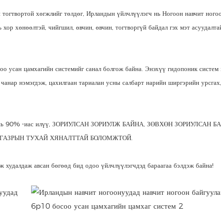
н тогтвортой хөгжлийг төлдөг, Ирландын үйлчлүүлэгч нь Ногоон навчит ного
 хор хөнөөлтэй, чийгшил, өвчин, өвчин, тогтворгүй байдал гэх мэт асуудалта
о усан цамхагийн системийг санал болгож байна. Энэхүү гидопоник систем 
 чанар нэмэгдэж, цахилгаан тариалан усны салбарт нарийн ширгэрийн урсгах
рдал нь 90% -иас илүү, ЗОРИУЛСАН ЗОРИУЛЖ БАЙНА, ЗӨВХӨН ЗОРИУЛСАН Б
ГАЗРЫН ТУХАЙ ХЯНАЛТТАЙ БОЛОМЖТОЙ.
ж худалдаж авсан бөгөөд бид одоо үйлчлүүлэгчдэд бараагаа бэлдэж байна!