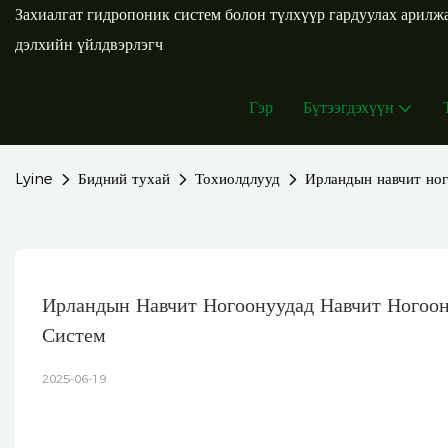
Захиалгат гидропоник систем болон түлхүүр гардуулах арил
дэлхийн үйлдвэрлэгч
Гэр
Бүтээгдэхүүн
Lyine
Бидний тухай
Тохиолдлууд
Ирландын навчит ног
Ирландын Навчит Ногоонуудад Навчит Ногоон
Систем
2025-06-19