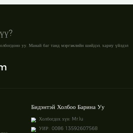
үү?
олбогдоно уу. Манай баг танд мэргэжлийн шийдэл, хариу үйлдэл
om
Бидэнтэй Холбоо Барина Уу
Холбогдох хүн: Mr.lu
УИР.: 0086 13592607568