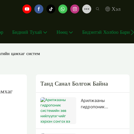
Хэл
өр
Бидний Тухай
Нөөц
Бидэнтэй Холбоо Барин
гийн цамхаг систем
Танд Санал Болгож Байна
мхаг 
Арилжааны
гидропоник
системийн зөв
нийлүүлэгчийг
хэрхэн сонгох вэ