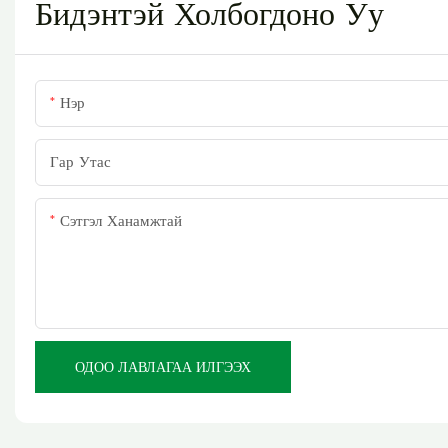
Бидэнтэй Холбогдоно Уу
Нэр
Гар Утас
Сэтгэл Ханамжтай
ОДОО ЛАВЛАГАА ИЛГЭЭХ