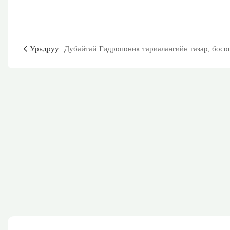
Урьдруу