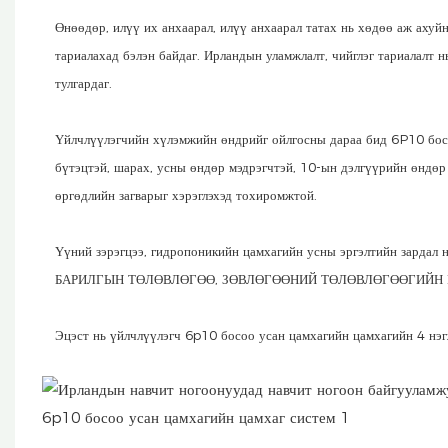
Өнөөдөр, илүү их анхаарал, илүү анхаарал татах нь хөдөө аж ахуй
тариалахад бэлэн байдаг. Ирландын уламжлалт, чийглэг тариалалт нь
тулгардаг.
Үйлчлүүлэгчийн хүлэмжийн өндрийг ойлгосны дараа бид 6P10 босо
бүтэцтэй, шарах, усны өндөр мэдрэгчтэй, 10-ын дэлгүүрийн өндөр
өргөдлийн загварыг хэрэглэхэд тохиромжтой.
Үүний зэрэгцээ, гидропоникийн цамхагийн усны эргэлтийн за
БАРИЛГЫН ТӨЛӨВЛӨГӨӨ, ЗӨВЛӨГӨӨНИЙ ТӨЛӨВЛӨГӨӨГИЙН 
Эцэст нь үйлчлүүлэгч 6p10 босоо усан цамхагийн цамхагийн 4 нэг