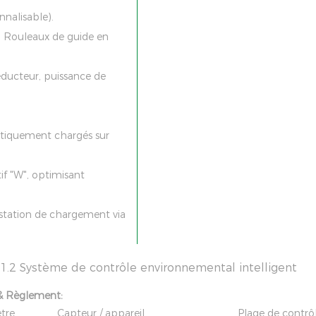
nalisable).
，
Rouleaux de guide en
éducteur, puissance de
atiquement chargés sur
if "W", optimisant
station de chargement via
1.2 Système de contrôle environnemental intelligent
veillance & Règlemen
mètre Capteur / appareil Plage de contrôl