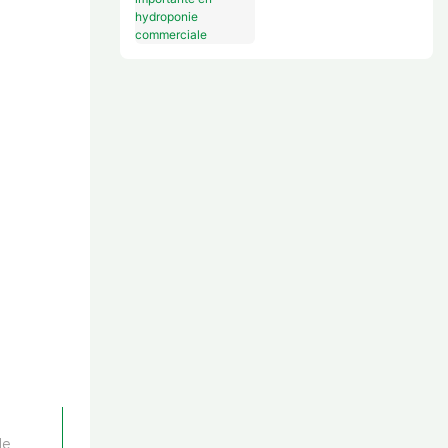
hydroponie
commerciale
t:
e