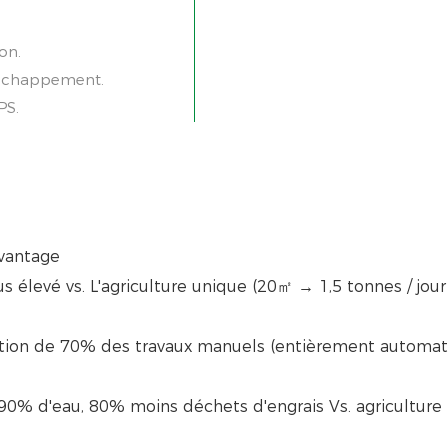
on.
'échappement.
PS.
age
 vs. L'agriculture unique (20㎡ → 1,5 tonnes / jour 
0% des travaux manuels (entièrement automati
au, 80% moins déchets d'engrais Vs. agriculture