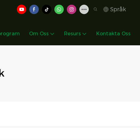
Språk
program
Om Oss
Resurs
Kontakta Oss
k