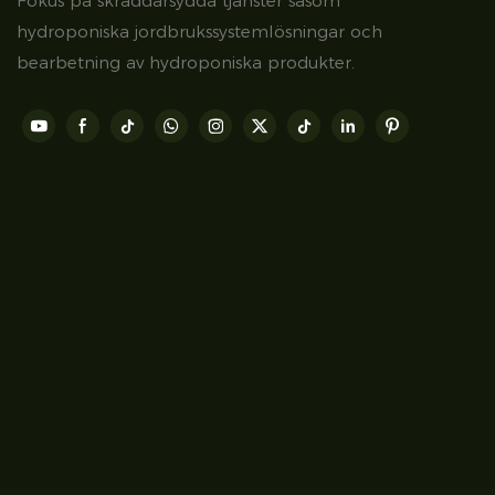
Fokus på skräddarsydda tjänster såsom
hydroponiska jordbrukssystemlösningar och
bearbetning av hydroponiska produkter.