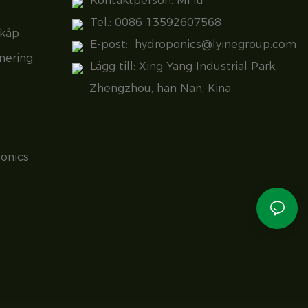
Kontaktperson: Mr.lu
Tel.: 0086 13592607568
skåp
E-post:
hydroponics@lyinegroup.com
nering
Lägg till: Xing Yang Industrial Park,
Zhengzhou, han Nan, Kina
onics