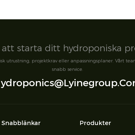
att starta ditt hydroponiska pr
sk utrustning, projektkrav eller anpassningsplaner. Vårt tea
snabb service.
ydroponics@lyinegroup.c
Snabblänkar
Produkter