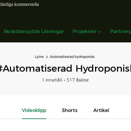
lfärdiga kommersiella
Skräddarsydda Lösningar
Projekten
Partner
Lyine
Automatiserad hydroponisk
#Automatiserad Hydroponis
1 innehåll
517 åsikter
Videoklipp
Shorts
Artikel