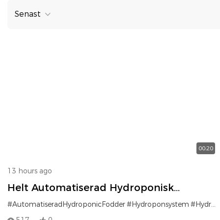
Senast
00:20
13 hours ago
Helt Automatiserad Hydroponisk
Foderproduktionslinje För Högavkastning
#AutomatiseradHydroponicFodder
#Hydroponsystem
#Hydroponisk foder
Och Effektiv Grön Jordbruk