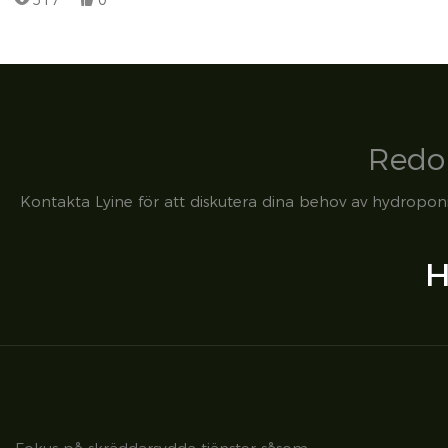
517
0
Redo 
Kontakta Lyine för att diskutera dina behov av hydroponi
H