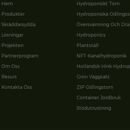
Hem
Hydroponiskt Torn
Produkter
Hydroponiska Odlings
Skräddarsydda
Översvämning Och Drä
Lösningar
Hydroponics
Projekten
Plantställ
Partnerprogram
NFT-Kanalhydroponik
Om Oss
Holländsk Hink Hydrop
Resurs
Grön Väggsats
Kontakta Oss
ZIP Odlingstorn
Container Jordbruk
Stödutrustning