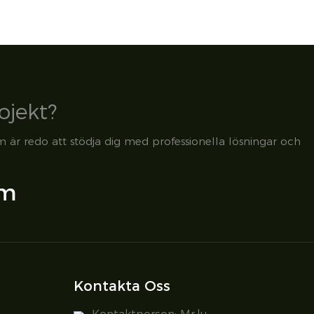
ojekt?
m är redo att stödja dig med professionella lösningar och
om
Kontakta Oss