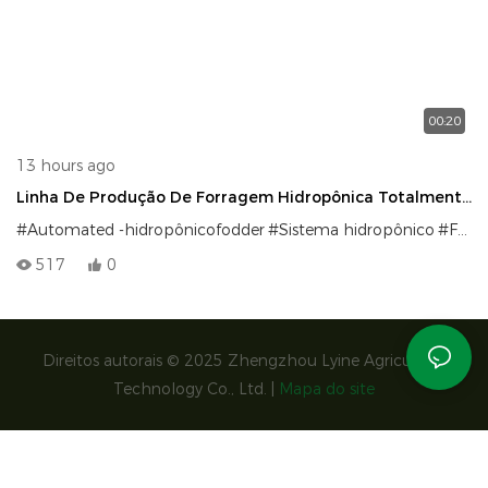
00:20
13 hours ago
Linha De Produção De Forragem Hidropônica Totalmente
Automatizada Para Alto Rendimento E Agricultura Verde
#Automated -hidropônicofodder
#Sistema hidropônico
#Forragem hidropônica
Eficiente
517
0
Direitos autorais © 2025 Zhengzhou Lyine Agricultura
Technology Co., Ltd. |
Mapa do site