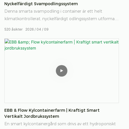
Nyckelfärdigt Svampodlingssystem
Denna smarta svampodling i container är ett helt
klimatkontrollerat, nyckelfärdigt odlingssystem utformat
för högavkastande svampproduktion året runt, var som
520
åsikter
2026
04
09
helst. Se fler produktvideor och jordbrukslösningar på
LYINEs officiella YouTube-kanal:
https://www.youtube.com/ @LyineGroup
EBB & Flow Kylcontainerfarm | Kraftigt Smart
Vertikalt Jordbrukssystem
En smart kylcontainergård som drivs av ett hydroponiskt