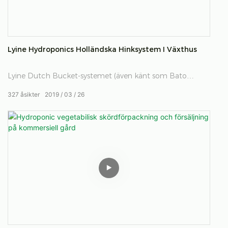
Lyine Hydroponics Holländska Hinksystem I Växthus
Lyine Dutch Bucket-systemet (även känt som Bato
Bucket) är en effektiv hydroponikutrustning för växthus
327
åsikter
2019
03
26
och är extremt lämplig för större, långsiktiga grödor som
vintomater, paprika (capsicum), gurkor och andra växter.
Du kan använda nästan alla typer av odlingsmedier,
inklusive expanderade lerpellets, perlit och
kokosnötkokos.
Bräddavloppet kan anslutas till ett centralt 1-1/2-tums
PVC-avloppsrör. Skopan har ett mycket effektivt internt
utloppssystem. Genom att installera de två böjarna sugs
bräddvattnet från skopans lägsta nivå och släpps ut i det