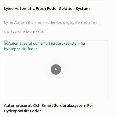
Lyine Automatic Fresh Foder Solution System
Lyine Automatic Fresh Foder-lösningssystemet är en
avancerad, helt automatiserad lösning utformad för att
502
åsikter
2025
07
24
producera färskt, näringsrika foder året runt med minimal
arbetskraft.
Automatiserat Och Smart Jordbrukssystem För
Hydroponiskt Foder