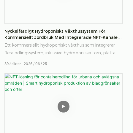
Nyckelfärdigt Hydroponiskt Växthussystem För
Kommersiellt Jordbruk Med Integrerade NFT-Kanaler,
Vertikala Torn Och Smart Näringsdoseringskontroll
Ett kommersiellt hydroponiskt växthus som integrerar
flera odlingssystem, inklusive hydroponiska torn, platta
NFT-system, A-frame NFT-kanaler, jordgubbskanaler och
89
åsikter
2026
06
25
holländska hinksystem, kombinerat med automatiserad
EC- och pH-näringsdoseringskontroll.