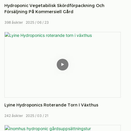
centrala avloppsröret. Detta kommer att eliminera
Hydroponic Vegetabilisk Skördförpackning Och
ansamlingen av stillastående vatten. Holländska hinkar är
Försäljning På Kommersiell Gård
gjorda av livsmedelsgodkänd polypropen.
398
åsikter
2025
06
23
Lyine Hydroponics Roterande Torn I Växthus
242
åsikter
2025
03
21