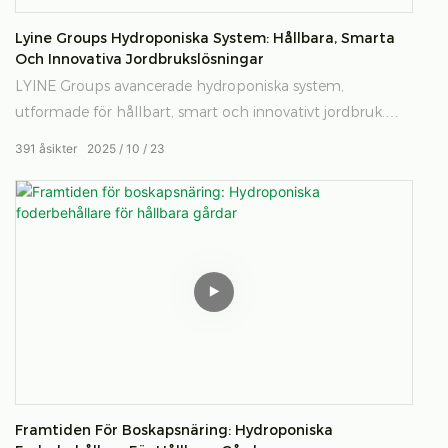
Lyine Groups Hydroponiska System: Hållbara, Smarta
Och Innovativa Jordbrukslösningar
LYINE Groups avancerade hydroponiska system,
utformade för hållbart, smart och innovativt jordbruk.
Våra lösningar stärker modernt jordbruk genom att
391
åsikter
2025
10
23
möjliggöra effektiv grödoproduktion, maximera
resursutnyttjandet och stödja tillväxt året runt i
kontrollerade miljöer. Utforska hur LYINE transformerar
hydroponiskt jordbruk världen över med banbrytande
teknik och intelligent design.
Framtiden För Boskapsnäring: Hydroponiska