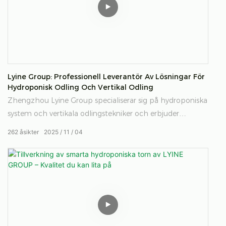
Lyine Group: Professionell Leverantör Av Lösningar För
Hydroponisk Odling Och Vertikal Odling
Zhengzhou Lyine Group specialiserar sig på hydroponiska
system och vertikala odlingstekniker och erbjuder
kompletta lösningar för smart jordbruk, containerodling
262
åsikter
2025
11
04
och inomhusodling. Med 20 års erfarenhet erbjuder vi
skräddarsydda designer, OEM- och ODM-tjänster och
global projektsupport.
Global leverantör av hydroponiska system, vertikala
odlingslösningar, smart jordbruk, containerodlingar och
inomhusodlingsteknik.