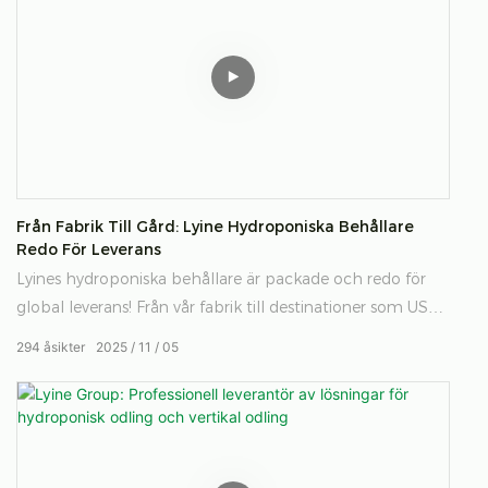
möjligt för odlare att övervaka och hantera varje
parameter via dator eller mobilapp. Systemet är byggt
med komponenter i 304 rostfritt stål och säkerställer
hållbarhet, hygien och långsiktig effektivitet för modern
hydroponisk odling.
Från Fabrik Till Gård: Lyine Hydroponiska Behållare
Redo För Leverans
Lyines hydroponiska behållare är packade och redo för
global leverans! Från vår fabrik till destinationer som USA,
Storbritannien, Australien och Kuwait är dessa innovativa
294
åsikter
2025
11
05
system utformade för att göra hållbart jordbruk enklare
och effektivare. Varje behållare är byggd för plug-and-
play-drift, vilket erbjuder lantbrukare runt om i världen ett
smartare sätt att odla färska, näringsrika grödor var som
helst.