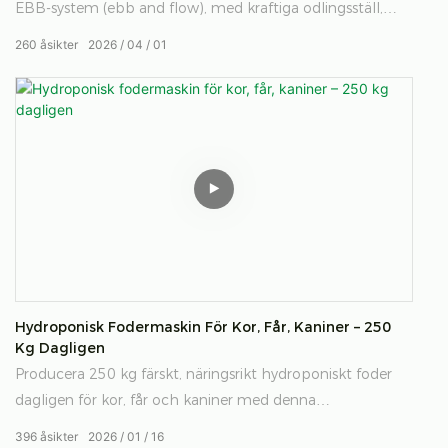
EBB-system (ebb and flow), med kraftiga odlingsställ,
avancerad isolering, automatiserad EC/pH-kontroll, UV-
260
åsikter
2026
04
01
sterilisering och global fjärrstyrning för kommersiellt
vertikalt jordbruk.
Hydroponisk Fodermaskin För Kor, Får, Kaniner – 250
Kg Dagligen
Producera 250 kg färskt, näringsrikt hydroponiskt foder
dagligen för kor, får och kaniner med denna
helautomatiska lilla plantodlingsmaskin. Spara arbete,
396
åsikter
2026
01
16