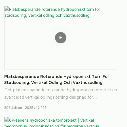
förbättra fodereffektiviteten och säkerställ hälsosamt,
grönt foder året runt.
Platsbesparande Roterande Hydroponiskt Torn För
Stadsodling, Vertikal Odling Och Växthusodling
Det platsbesparande roterande hydroponiska tornet är en
avancerad vertikal odlingslösning designad för
stadsodlingar, vertikala jordbruksanläggningar och
506
åsikter
2025
12
25
moderna växthus. Genom att kombinera automatiserad
rotation med jordfri hydroponisk odling förbättrar
systemet ljusfördelning, grödkonsistens och