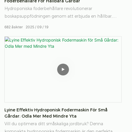
Foderbehållare För Hållbara Gårdar
Hydroponiska foderbehållare revolutionerar
boskapsuppfödningen genom att erbjuda en hållbar,
effektiv och lättanvänd lösning för odling av färskt foder.
682
åsikter
2025
09
19
Med en plug-and-play-design gör dessa behållare det
möjligt för jordbrukare att odla näringsrikt, högkvalitativt
foder för boskap i alla miljöer, med minimalt utrymme
och resurser. De minskar vattenförbrukningen med upp
till 90 % och erbjuder snabb produktion med hög
avkastning. Hydroponiska foderbehållare är perfekta för
både småskaliga och storskaliga verksamheter och är
framtiden för hållbar djurnäring.
Lyine Effektiv Hydroponisk Fodermaskin För Små
Gårdar: Odla Mer Med Mindre Yta
Vill du optimera ditt småskaliga jordbruk? Denna
kompakta hydroponiska fodermaskin är den perfekta