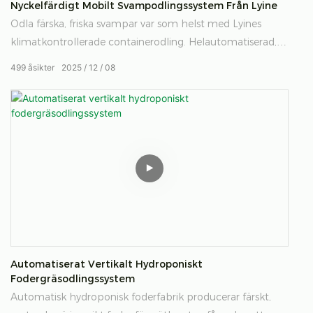
Nyckelfärdigt Mobilt Svampodlingssystem Från Lyine
Odla färska, friska svampar var som helst med Lyines
klimatkontrollerade containerodling. Helautomatiserad,
energieffektiv och mobil, levererar den lokal
499
åsikter
2025
12
08
svampproduktion året runt för livsmedelssäkerhet och
hållbarhet.
Automatiserat Vertikalt Hydroponiskt
Fodergräsodlingssystem
Automatisk hydroponisk foderfabrik producerar färskt,