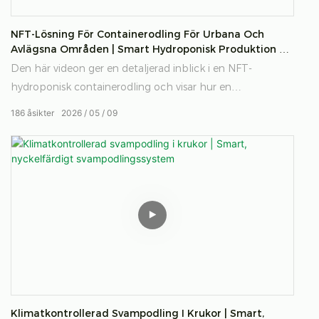
NFT-Lösning För Containerodling För Urbana Och
Avlägsna Områden | Smart Hydroponisk Produktion Av
Bladgrönsaker Och Örter
Den här videon ger en detaljerad inblick i en NFT-
hydroponisk containerodling och visar hur en
klimatkontrollerad behållare är utformad för att effektivt
186
åsikter
2026
05
09
producera bladgrönsaker och örter med hjälp av
vattenbesparande NFT-teknik för urbana och
fjärrjordbruk.
Klimatkontrollerad Svampodling I Krukor | Smart,