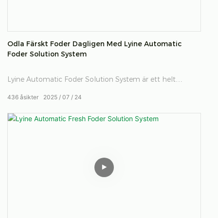
Odla Färskt Foder Dagligen Med Lyine Automatic
Foder Solution System
Lyine Automatic Foder Solution System är ett helt
automatiserat hydroponiskt foderproduktionssystem
436
åsikter
2025
07
24
utformat för högeffektiv, storskalig boskap. Detta system
är konstruerat för att minska manuellt arbete och
maximera produktionen och gör det möjligt för
jordbrukare att växa färskt, näringsrika grönt foder varje
dag med minimal ansträngning.