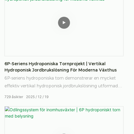
utrymmeseffektivitet samtidigt som det stöder flexibel,
skalbar livsmedelsproduktion i kontrollerade miljöer.
6P-Seriens Hydroponiska Tornprojekt | Vertikal
Hydroponisk Jordbrukslösning För Moderna Växthus
6P-seriens hydroponiska torn demonstrerar en mycket
effektiv vertikal hydroponisk jordbrukslösning utformad
för moderna växthusmiljöer. Genom att kombinera
729
åsikter
2025
12
19
platsbesparande tornstrukturer med jordfri hydroponisk
teknik möjliggör detta system högdensitetsproduktion,
jämn växttillväxt och optimerad vatten- och
näringshantering för kommersiellt växthusodling.