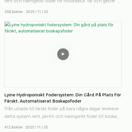
rent och näringsrikt foder för nötkreatur, får och getter –
allt utan smuts och med helautomatisk styrning.
358
åsikter
2025
11
25
Systemet är utformat för effektivitet och jämn
produktion och säkerställer hälsosammare boskap och
pålitlig foderproduktion året runt.
Lyine Hydroponiskt Fodersystem: Din Gård På Plats För
Färskt, Automatiserat Boskapsfoder
Från utsäde till färskt foder på bara några dagar levererar
detta system rent, jämnt och näringsrikt foder till boskap
– året runt.
412
åsikter
2025
11
25
Utformad för effektivitet, stabil produktion och minskade