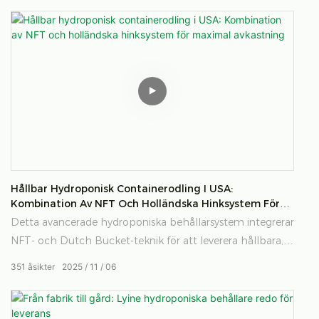
foderkostnader, är det det smarta sättet att stödja friskare
djur och ett mer hållbart jordbruk.
Odla färskt. Ge färskt. Varje dag.
Hållbar Hydroponisk Containerodling I USA:
Kombination Av NFT Och Holländska Hinksystem För
Maximal Avkastning
Detta avancerade hydroponiska behållarsystem integrerar
NFT- och Dutch Bucket-teknik för att leverera hållbara,
högavkastande jordbrukslösningar över hela USA. Utrustat
351
åsikter
2025
11
06
med ett smart kontrollskåp, planteringsområde och
fullständig miljöautomation – inklusive reglering av
temperatur, fuktighet, CO₂ och pH/EC – gör det det