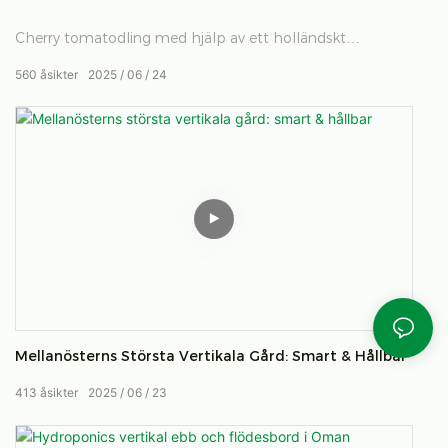
Cherry tomatodling med hjälp av ett holländskt
hinkhydroponiskt system i ett växthus erbjuder en
560
åsikter
2025
06
24
mycket effektiv, jordfri metod för att uppnå höga
utbyten.
Mellanösterns Största Vertikala Gård: Smart & Hållbar
413
åsikter
2025
06
23