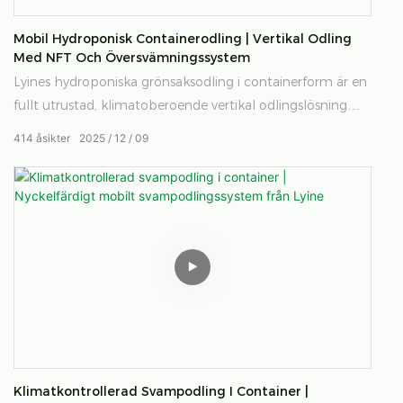
Mobil Hydroponisk Containerodling | Vertikal Odling
Med NFT Och Översvämningssystem
Lyines hydroponiska grönsaksodling i containerform är en
fullt utrustad, klimatoberoende vertikal odlingslösning
som integrerar både NFT- och översvämnings- och
414
åsikter
2025
12
09
dräneringssystem för hydroponiska system. Den är
utformad för samhällen, universitet, restauranger och
kommersiella odlare och levererar kontinuerlig
produktion av bladgrönsaker, örter och mikrogrönsaker –
var som helst i världen, året runt.
Klimatkontrollerad Svampodling I Container |