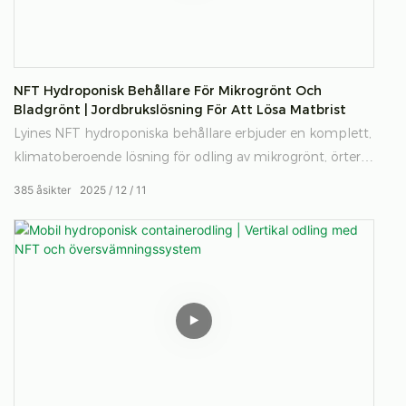
NFT Hydroponisk Behållare För Mikrogrönt Och
Bladgrönt | Jordbrukslösning För Att Lösa Matbrist
Lyines NFT hydroponiska behållare erbjuder en komplett,
klimatoberoende lösning för odling av mikrogrönt, örter
och bladgrönt året runt. Detta nyckelfärdiga system är
385
åsikter
2025
12
11
utformat för att hantera matbrist och säkerställa stabil
lokal produktion och levererar hög avkastning, låg
resursförbrukning och pålitlig prestanda var som helst i
världen.