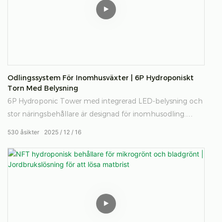
Odlingssystem För Inomhusväxter | 6P Hydroponiskt
Torn Med Belysning
6P Hydroponic Tower med integrerad LED-belysning och
stor näringsbehållare är designad för inomhusodling.
Kompakt, effektiv och enkel att använda, stöder det
530
åsikter
2025
12
16
högdensitets vertikal odling av bladgrönsaker och örter i
kontrollerade miljöer.