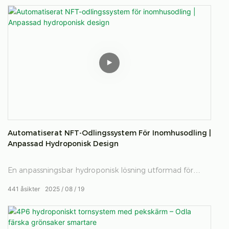
näringsfilmsteknik (NFT), skräddarsydda odlingsställ och
ett smart LED-belysningsstyrsystem.
Automatiserat NFT-Odlingssystem För Inomhusodling |
Anpassad Hydroponisk Design
En anpassningsbar hydroponisk lösning utformad för
effektivt inomhusodling.
441
åsikter
2025
08
19