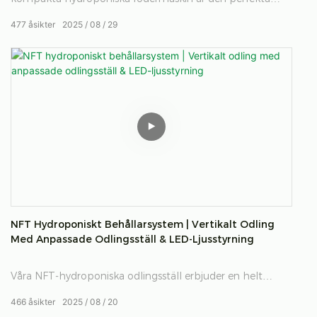
lösningen för odlare som vill producera högkvalitativt gräs
477
åsikter
2025
08
29
med minimalt utrymme.
NFT Hydroponiskt Behållarsystem | Vertikalt Odling
Med Anpassade Odlingsställ & LED-Ljusstyrning
Våra NFT-hydroponiska odlingsställ erbjuder en helt
anpassningsbar lösning för krukodling och vertikal odling,
466
åsikter
2025
08
20
med integrerad avancerad hydroponik med