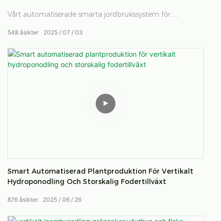
Vårt automatiserade smarta jordbrukssystem för
hydroponiskt foder säkerställer snabb och tillförlitlig
548
åsikter
2025
07
03
produktion av näringsrikt foder för boskap. Med smart
bevattning, exakt näringshantering och kontroll av den
växande miljön minskar det vattenanvändning och
arbetskraftskostnader och ökar foderproduktionen Det är
det bästa valet för gårdar som vill förbättra effektiviteten
och hållbarheten och säkerställa en året runt utbud av
färskt foder. Använd modernaste hydroponics för att bli
mer färskt foder och hålla dina djur friska.
Smart Automatiserad Plantproduktion För Vertikalt
Hydroponodling Och Storskalig Fodertillväxt
876
åsikter
2025
06
26