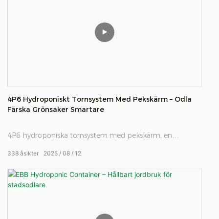
4P6 Hydroponiskt Tornsystem Med Pekskärm – Odla
Färska Grönsaker Smartare
4P6 hydroponiska tornsystem med pekskärm, en
innovativ vertikal odlingslösning designad för smart och
338
åsikter
2025
08
12
platsbesparande grönsaksodling. Med ett lättanvänt
pekskärmsgränssnitt automatiserar detta hydroponiska
torn näringstillförsel, belysning och vattning för att
maximera avkastningen och minimera ansträngningen.
Perfekt för stadsodlare och entusiaster av hållbart