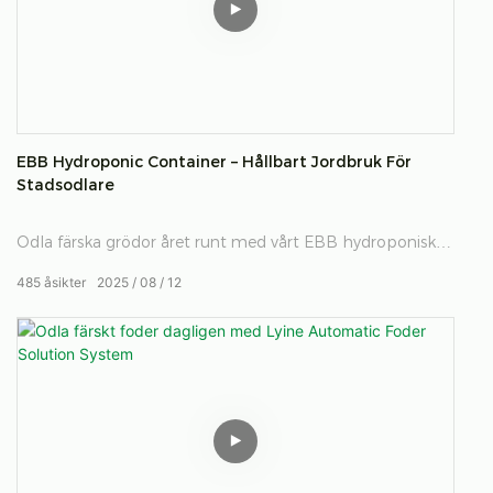
jordbruk, 4P6-systemet hjälper dig att odla färska,
hälsosamma grönsaker året runt med mindre vatten och
ingen jord. Upplev smartare och grönare jordbruk idag.
EBB Hydroponic Container – Hållbart Jordbruk För
Stadsodlare
Odla färska grödor året runt med vårt EBB hydroponiska
behållarsystem – en hållbar, platsbesparande lösning för
485
åsikter
2025
08
12
hög avkastning och effektiv vattenanvändning.