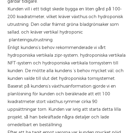
gårdar tidigare.
Kunden vill i ett tidigt skede bygga en liten gård på 100-
200 kvadratmeter, vilket kräver växthus och hydroponisk
utrustning. Den odlar främst gröna bladgrönsaker som
sallad, och kräver vertikal hydroponic
planteringsutrustning.
Enligt kundens’s behov rekommenderade vi vårt
hydroponiska vertikala zipr-system, hydroponiska vertikala
NFT-system och hydroponiska vertikala tornsystem till
kunden. De mötte alla kundens ’s behov mycket väl, och
kunden valde till slut det hydroponiska tornsystemet.
Baserat på kundens’s växthusinformation gjorde vi en
planlösning för kunden och beräknade att ett 100
kvadratmeter stort växthus rymmer cirka 90
uppsättningar torn. Kunden var ivrig att starta detta lilla
projekt, så han bekräftade några detaljer och lade
omedelbart en beställning.
Efter att ha tagit emot varorna var kunden mycket nöjd