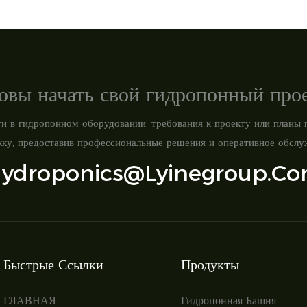
овы начать свой гидропонный про
и в гидропонном оборудовании, требования к проекту или планы 
ку, предоставив профессиональные решения и оперативное обслу
ydroponics@lyinegroup.c
Быстрые Ссылки
Продукты
ГЛАВНАЯ
Гидропонная Башня