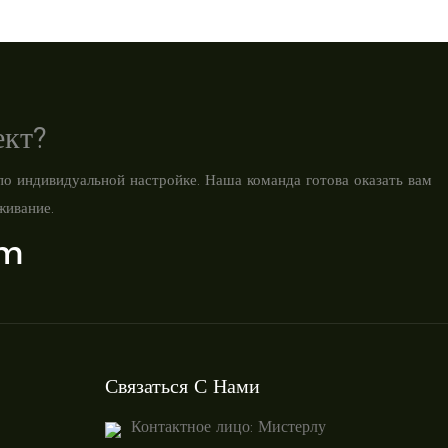
ект?
по индивидуальной настройке. Наша команда готова оказать вам
живание.
om
Связаться С Нами
Контактное лицо: Мистерлу