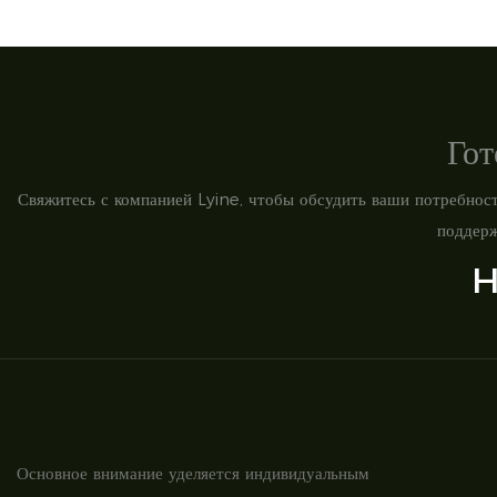
Гот
Свяжитесь с компанией Lyine, чтобы обсудить ваши потребност
поддерж
H
Основное внимание уделяется индивидуальным