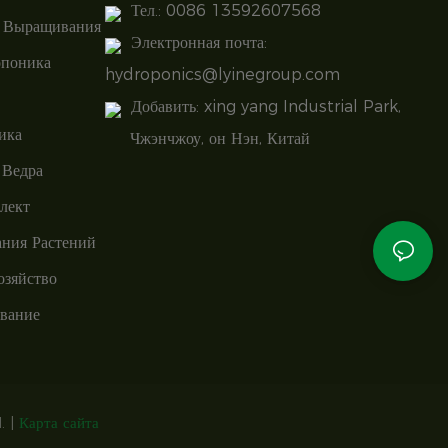
Тел.: 0086 13592607568
 Выращивания
Электронная почта:
опоника
hydroponics@lyinegroup.com
Добавить: xing yang Industrial Park,
ика
Чжэнчжоу, он Нэн, Китай
 Ведра
лект
ния Растений
озяйство
ование
 |
Карта сайта