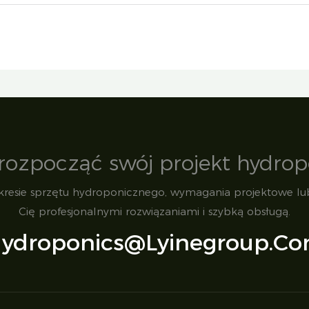
rozpocząć swój projekt hydrop
kresie sprzętu hydroponicznego, wymagania projektowe lub
Cię profesjonalnymi rozwiązaniami i szybką obsługą.
ydroponics@lyinegroup.c