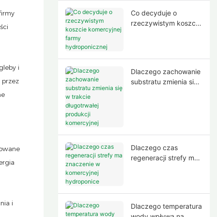
Co decyduje o
firmy
rzeczywistym koszcie
ści
komercyjnej farmy
hydroponicznej
leby i
Dlaczego zachowanie
 przez
substratu zmienia się
w trakcie długotrwałej
ne
produkcji komercyjnej
Dlaczego czas
towane
regeneracji strefy ma
ergia
znaczenie w
komercyjnej
hydroponice
ia i
Dlaczego temperatura
wody wpływa na
.