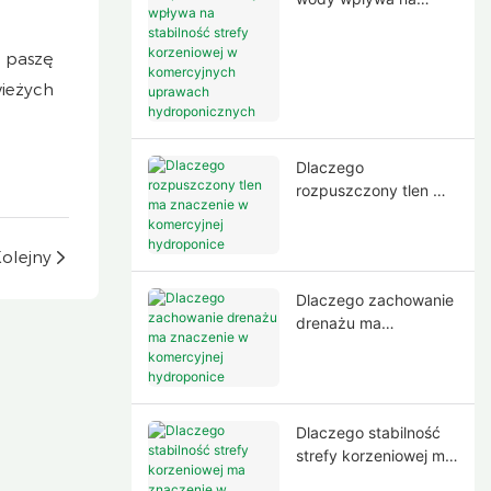
stabilność strefy
korzeniowej w
komercyjnych
uprawach
hydroponicznych
Dlaczego
rozpuszczony tlen ma
znaczenie w
komercyjnej
olejny
hydroponice
Dlaczego zachowanie
drenażu ma
znaczenie w
komercyjnej
hydroponice
Dlaczego stabilność
strefy korzeniowej ma
znaczenie w