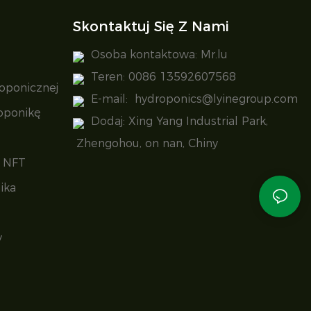
Skontaktuj Się Z Nami
Osoba kontaktowa: Mr.lu
Teren: 0086 13592607568
oponicznej
E-mail:
hydroponics@lyinegroup.com
roponikę
Dodaj: Xing Yang Industrial Park,
Zhengohou, on nan, Chiny
a NFT
ika
y