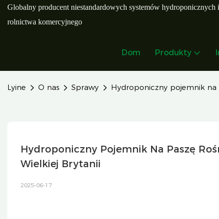
Globalny producent niestandardowych systemów hydroponicznych 
rolnictwa komercyjnego
Dom
Produkty
Lyine
O nas
Sprawy
Hydroponiczny pojemnik na pa
Hydroponiczny Pojemnik Na Paszę Rośn
Wielkiej Brytanii
2025-06-17