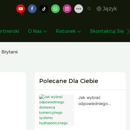
Język
rtnerski
O Nas
Ratunek
Skontaktuj Się Z
Brytanii
Polecane Dla Ciebie
Jak wybrać
odpowiedniego
dostawcę
komercyjnego
systemu
hydroponicznego