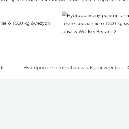
Zrównoważone rolnictwo miejskie z wieżą hydroponiczną 4p6 we Włoszech
Hydroponiczne rolnictwo w szklarni w Dubaju z pionowymi wieżami hydroponiczowymi i holenderskimi wiadrami
K