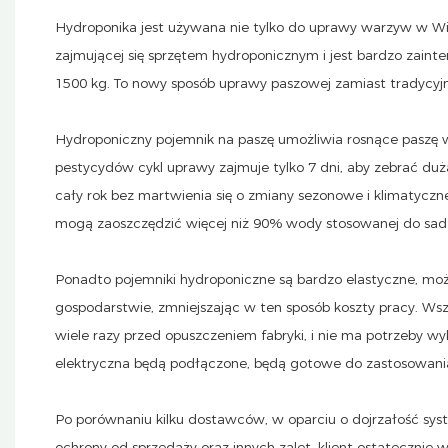
Hydroponika jest używana nie tylko do uprawy warzyw w Wiel
zajmującej się sprzętem hydroponicznym i jest bardzo zai
1500 kg. To nowy sposób uprawy paszowej zamiast tradycyjn
Hydroponiczny pojemnik na paszę umożliwia rosnące paszę 
pestycydów cykl uprawy zajmuje tylko 7 dni, aby zebrać duż
cały rok bez martwienia się o zmiany sezonowe i klimatycz
mogą zaoszczędzić więcej niż 90% wody stosowanej do sadze
Ponadto pojemniki hydroponiczne są bardzo elastyczne, mo
gospodarstwie, zmniejszając w ten sposób koszty pracy. W
wiele razy przed opuszczeniem fabryki, i nie ma potrzeby w
elektryczna będą podłączone, będą gotowe do zastosowani
Po porównaniu kilku dostawców, w oparciu o dojrzałość sys
ochrony od sprzedaży oraz innych zalet, klient ostateczni