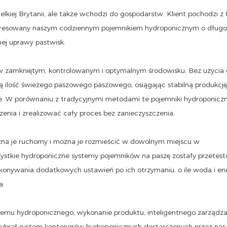
kiej Brytanii, ale także wchodzi do gospodarstw. Klient pochodzi z 
nteresowany naszym codziennym pojemnikiem hydroponicznym o długo
ej uprawy pastwisk.
w zamkniętym, kontrolowanym i optymalnym środowisku. Bez użycia g
ą ilość świeżego paszowego paszowego, osiągając stabilną produkcję
ne. W porównaniu z tradycyjnymi metodami te pojemniki hydroponicz
nia i zrealizować cały proces bez zanieczyszczenia.
żna je ruchomy i można je rozmieścić w dowolnym miejscu w
szystkie hydroponiczne systemy pojemników na paszę zostały przetes
ykonywania dodatkowych ustawień po ich otrzymaniu, o ile woda i en
a.
temu hydroponicznego, wykonanie produktu, inteligentnego zarządzan
e wybrał system kontenerów hydroponicznych dostarczonych przez nas