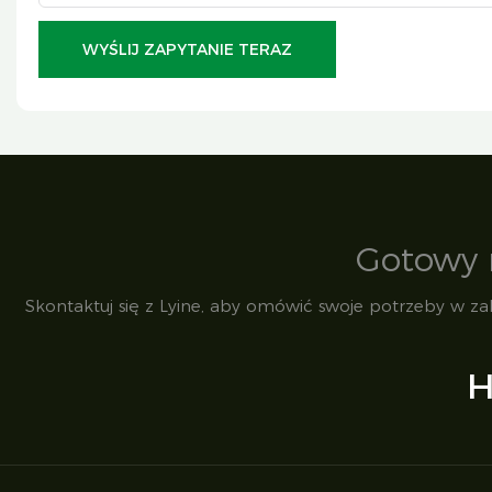
WYŚLIJ ZAPYTANIE TERAZ
Gotowy 
Skontaktuj się z Lyine, aby omówić swoje potrzeby w za
H