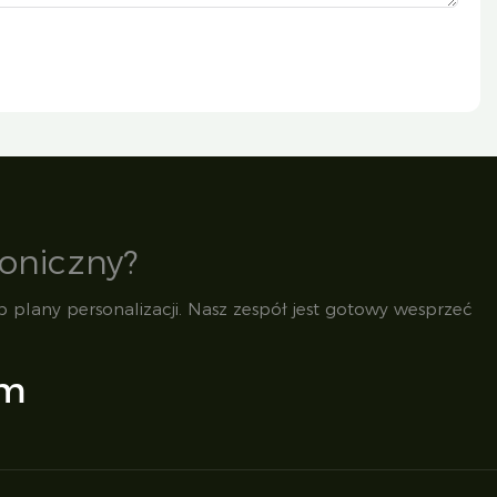
oniczny?
 plany personalizacji. Nasz zespół jest gotowy wesprzeć
om