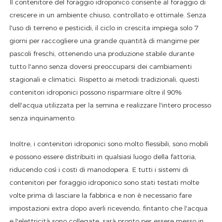
Il contenitore del foraggio idroponico consente al foraggio di
crescere in un ambiente chiuso, controllato e ottimale. Senza
l'uso di terreno e pesticidi, il ciclo in crescita impiega solo 7
giorni per raccogliere una grande quantità di mangime per
pascoli freschi, ottenendo una produzione stabile durante
tutto l'anno senza doversi preoccuparsi dei cambiamenti
stagionali e climatici. Rispetto ai metodi tradizionali, questi
contenitori idroponici possono risparmiare oltre il 90%
dell'acqua utilizzata per la semina e realizzare l'intero processo
senza inquinamento.
Inoltre, i contenitori idroponici sono molto flessibili, sono mobili
e possono essere distribuiti in qualsiasi luogo della fattoria,
riducendo così i costi di manodopera. E tutti i sistemi di
contenitori per foraggio idroponico sono stati testati molte
volte prima di lasciare la fabbrica e non è necessario fare
impostazioni extra dopo averli ricevendo, fintanto che l'acqua
e l'elettricità sono collegate, sarà pronto per essere messo in