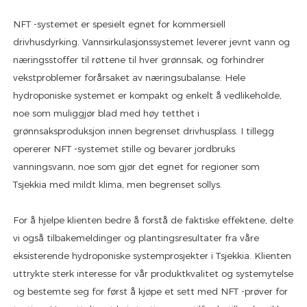
NFT -systemet er spesielt egnet for kommersiell
drivhusdyrking. Vannsirkulasjonssystemet leverer jevnt vann og
næringsstoffer til røttene til hver grønnsak, og forhindrer
vekstproblemer forårsaket av næringsubalanse. Hele
hydroponiske systemet er kompakt og enkelt å vedlikeholde,
noe som muliggjør blad med høy tetthet i
grønnsaksproduksjon innen begrenset drivhusplass. I tillegg
opererer NFT -systemet stille og bevarer jordbruks
vanningsvann, noe som gjør det egnet for regioner som
Tsjekkia med mildt klima, men begrenset sollys.
For å hjelpe klienten bedre å forstå de faktiske effektene, delte
vi også tilbakemeldinger og plantingsresultater fra våre
eksisterende hydroponiske systemprosjekter i Tsjekkia. Klienten
uttrykte sterk interesse for vår produktkvalitet og systemytelse
og bestemte seg for først å kjøpe et sett med NFT -prøver for