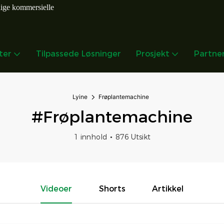
dige kommersielle
ter
Tilpassede Løsninger
Prosjekt
Partne
Lyine
Frøplantemachine
#Frøplantemachine
1 innhold
876 Utsikt
Videoer
Shorts
Artikkel