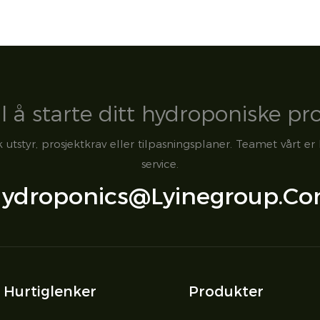
il å starte ditt hydroponiske pr
utstyr, prosjektkrav eller tilpasningsplaner. Teamet vårt er 
service.
ydroponics@lyinegroup.c
Hurtiglenker
Produkter