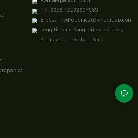
Kontaktperson: Mr.Lu
Tlf.: 0086 13592607568
ap
E-post:
hydroponics@lyinegroup.com
Legg til: Xing Yang Industrial Park,
k
Zhengzhou, han Nan, Kina
k
droponics