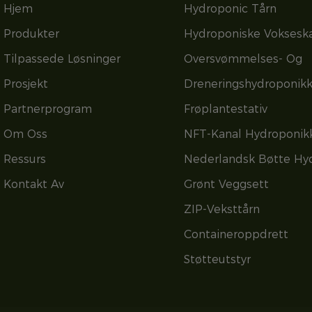
Hjem
Hydroponic Tårn
Produkter
Hydroponiske Voksesk
Tilpassede Løsninger
Oversvømmelses- Og
Prosjekt
Dreneringshydroponik
Partnerprogram
Frøplantestativ
Om Oss
NFT-Kanal Hydroponik
Ressurs
Nederlandsk Bøtte Hy
Kontakt Av
Grønt Veggsett
ZIP-Veksttårn
Containeroppdrett
Støtteutstyr