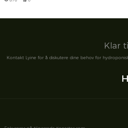
876
0
Klar t
Kontakt Lyine for å diskutere dine behov for hydroponisk 
H