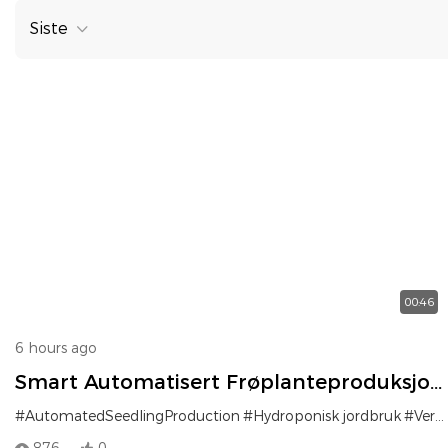
Siste
00:46
6 hours ago
Smart Automatisert Frøplanteproduksjon
For Vertikal Hydroponisk Jordbruk Og
#AutomatedSeedlingProduction
#Hydroponisk jordbruk
#Vertikalt gårdsystem
Storskala Fôrvekst