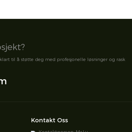
osjekt?
klart til å støtte deg med profesjonelle løsninger og rask
om
Kontakt Oss