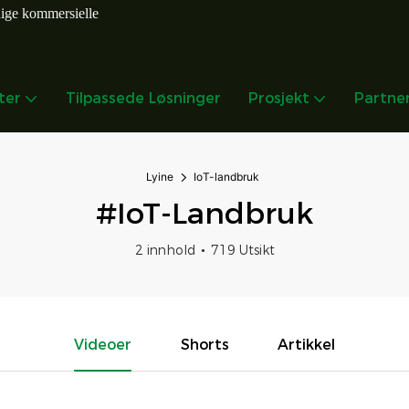
dige kommersielle
ter
Tilpassede Løsninger
Prosjekt
Partne
Lyine
IoT-landbruk
#IoT-Landbruk
2 innhold
719 Utsikt
Videoer
Shorts
Artikkel