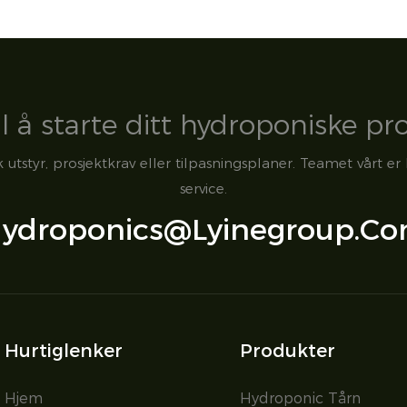
il å starte ditt hydroponiske pr
utstyr, prosjektkrav eller tilpasningsplaner. Teamet vårt er 
service.
ydroponics@lyinegroup.c
Hurtiglenker
Produkter
Hjem
Hydroponic Tårn