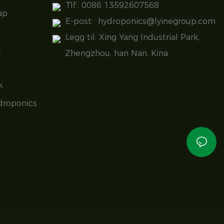
Tlf.: 0086 13592607568
ap
E-post:
hydroponics@lyinegroup.com
Legg til: Xing Yang Industrial Park,
k
Zhengzhou, han Nan, Kina
k
droponics