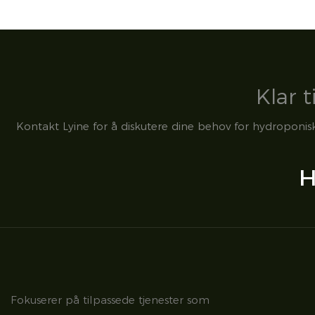
Klar t
Kontakt Lyine for å diskutere dine behov for hydroponisk 
H
Fokuserer på tilpassede tjenester som