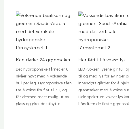
Kan dyrke 24 grønnsaker
Har ført til å vokse lys
Det hydroponiske tårnet er 6
LED -voksen lysene gir full o
nivåer høyt med 4 voksende
til og med lys for avlinger p
hull per lag. Hydroponiske tårn
innendørs gårder for å hjel
tar å vokse fra flat til 3D, og ​​
grønnsaker med å vokse sun
får dermed mest mulig ut av
Hele spektrum vokser lys ka
plass og økende utbytte.
håndtere de fleste grønnsak