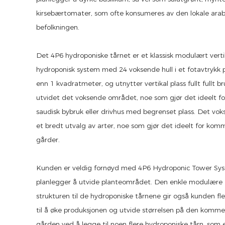
kirsebærtomater, som ofte konsumeres av den lokale arab
befolkningen.
Det 4P6 hydroponiske tårnet er et klassisk modulært verti
hydroponisk system med 24 voksende hull i et fotavtrykk
enn 1 kvadratmeter, og utnytter vertikal plass fullt fullt b
utvidet det voksende området, noe som gjør det ideelt for
saudisk bybruk eller drivhus med begrenset plass. Det vok
et bredt utvalg av arter, noe som gjør det ideelt for komm
gårder.
Kunden er veldig fornøyd med 4P6 Hydroponic Tower Sy
planlegger å utvide planteområdet. Den enkle modulære
strukturen til de hydroponiske tårnene gir også kunden flek
til å øke produksjonen og utvide størrelsen på den kommer
gården ved å legge til noen flere hydroponiske tårn, som e