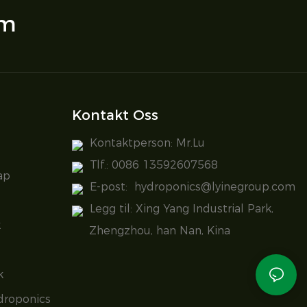
om
Kontakt Oss
Kontaktperson: Mr.Lu
Tlf.: 0086 13592607568
ap
E-post:
hydroponics@lyinegroup.com
Legg til: Xing Yang Industrial Park,
k
Zhengzhou, han Nan, Kina
k
droponics