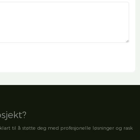
osjekt?
klart til å støtte deg med profesjonelle løsninger og rask