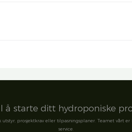
il å starte ditt hydroponiske pr
utstyr, prosjektkrav eller tilpasningsplaner. Teamet vårt er 
service.