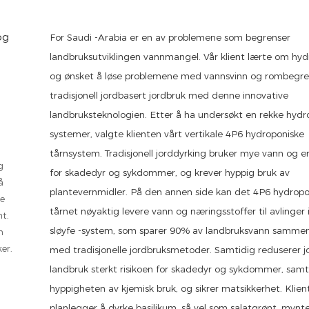
For Saudi -Arabia er en av problemene som begrenser
landbruksutviklingen vannmangel. Vår klient lærte om hyd
og ønsket å løse problemene med vannsvinn og rombegren
tradisjonell jordbasert jordbruk med denne innovative
landbruksteknologien. Etter å ha undersøkt en rekke hydr
systemer, valgte klienten vårt vertikale 4P6 hydroponiske
tårnsystem. Tradisjonell jorddyrking bruker mye vann og e
g
for skadedyr og sykdommer, og krever hyppig bruk av
å
plantevernmidler. På den annen side kan det 4P6 hydropo
pe
tårnet nøyaktig levere vann og næringsstoffer til avlinger i
t.
sløyfe -system, som sparer 90% av landbruksvann sammen
n
er.
med tradisjonelle jordbruksmetoder. Samtidig reduserer jo
landbruk sterkt risikoen for skadedyr og sykdommer, sam
hyppigheten av kjemisk bruk, og sikrer matsikkerhet. Klien
planlegger å dyrke basilikum, så vel som salatgrønt, mynt