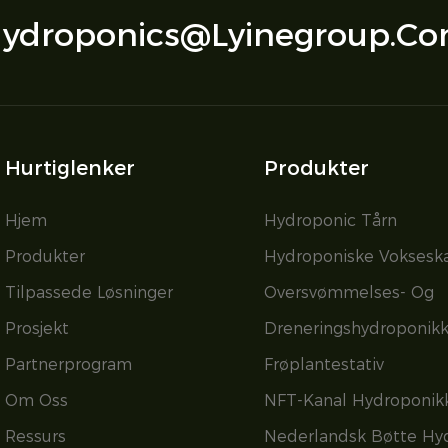
ydroponics@lyinegroup.c
Hurtiglenker
Produkter
Hjem
Hydroponic Tårn
Produkter
Hydroponiske Voksesk
Tilpassede Løsninger
Oversvømmelses- Og
Prosjekt
Dreneringshydroponik
Partnerprogram
Frøplantestativ
Om Oss
NFT-Kanal Hydroponik
Ressurs
Nederlandsk Bøtte Hy