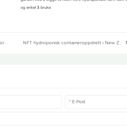
og enkel å bruke.
Canada Greenhouse ved hjelp av ebb og flytbord hydroponisk system
NFT hydroponisk containeroppdrett i New Zealand
E-Post