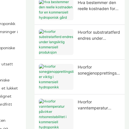
Hva bestemmer den
reelle kostnaden for
en kommersiell
hydroponisk gård
roponikk
sninger i
Hvorfor substratatferd
endres under
langsiktig kommersiell
oponiske
produksjon
r utsatt
Hvorfor
sonegjenopprettingsti
d er viktig i
niske
kommersiell
 et lukket
hydroponikk
lignet
Hvorfor
rdfritt
vanntemperatur
t
påvirker
rotsonestabilitet i
ten
kommersiell
e- og