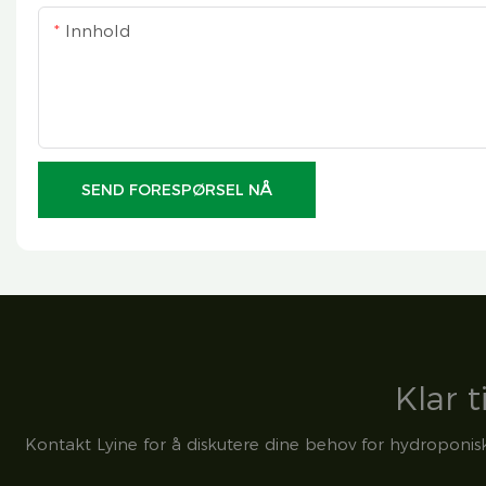
Innhold
SEND FORESPØRSEL NÅ
Klar t
Kontakt Lyine for å diskutere dine behov for hydroponisk 