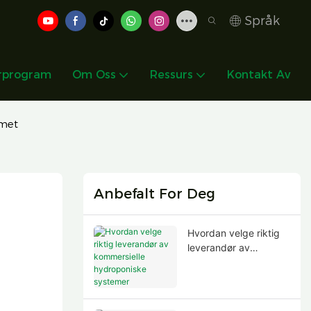
Språk
rprogram
Om Oss
Ressurs
Kontakt Av
emet
Anbefalt For Deg
Hvordan velge riktig
leverandør av
kommersielle
hydroponiske
systemer