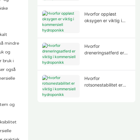
hydroponikk
iske
Hvorfor oppløst
oksygen er viktig i
kommersiell
hydroponikk
kalt
 på mindre
Hvorfor
ruk og
dreneringsatferd er
viktig i kommersiell
 bruk i
hydroponikk
ser også
Hvorfor
ersielle
rotsonestabilitet er
viktig i kommersiell
hydroponikk
stem og
sibilitet
sielle
r praktisk