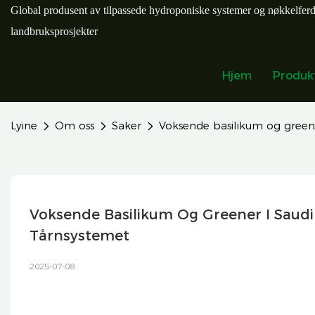
Global produsent av tilpassede hydroponiske systemer og nøkkelfer
landbruksprosjekter
Hjem
Produk
Lyine
Om oss
Saker
Voksende basilikum og greene
Voksende Basilikum Og Greener I Saudi 
Tårnsystemet
2025-07-08