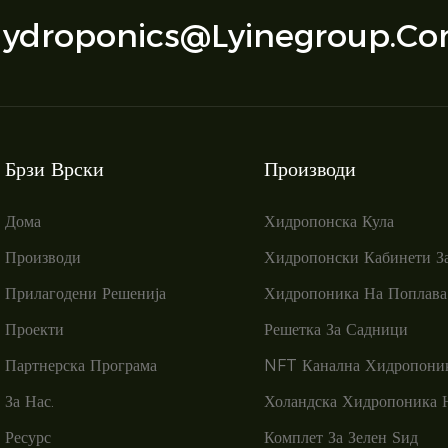
ydroponics@lyinegroup.c
Брзи Врски
Производи
Дома
Хидропонска Кула
Производи
Хидропонски Кабинети З
Прилагодени Решенија
Хидропоника На Поплава
Проекти
Решетка За Садници
Партнерска Програма
NFT Канална Хидропони
За Нас.
Холандска Хидропоника 
Ресурс
Комплет За Зелен Ѕид