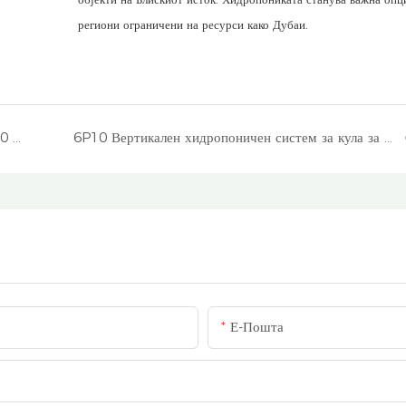
региони ограничени на ресурси како Дубаи.
Хидропоничен сад за сточна храна расте 1500 килограми свежи извори дневно во Велика Британија
6P10 Вертикален хидропоничен систем за кула за лиснато зелена боја во стаклена градина во Ирска
Е-Пошта