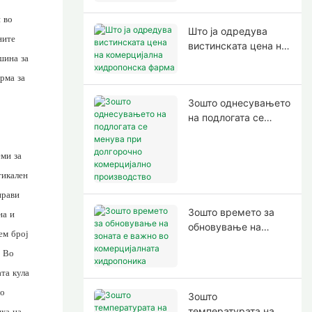
 во
Што ја одредува
ните
вистинската цена на
шина за
комерцијална
хидропонска фарма
рма за
Зошто однесувањето
на подлогата се
менува при
долгорочно
еми за
комерцијално
тикален
производство
прави
Зошто времето за
на и
обновување на
ем број
зоната е важно во
. Во
комерцијалната
хидропоника
та кула
то
Зошто
температурата на
ика на