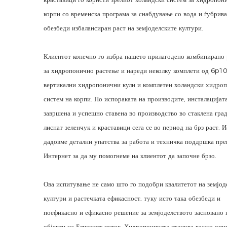
корпи со временска програма за снабдување со вода и ѓубрива 
обезбеди избалансиран раст на земјоделските култури.
Клиентот конечно го избра нашето прилагодено комбинирано
за хидропонично растење и нареди неколку комплети од 6p10
вертикални хидропонични кули и комплетен холандски хидро
систем на корпи. По испораката на производите, инсталацијата
завршена и успешно ставена во производство во стаклена град
лиснат зеленчук и краставици сега се во период на брз раст. И
дадовме детални упатства за работа и техничка поддршка пре
Интернет за да му помогнеме на клиентот да започне брзо.
Ова испитување не само што го подобри квалитетот на земјод
култури и растечката ефикасност, туку исто така обезбеди и
поефикасно и ефикасно решение за земјоделството засновано 
објекти на Блискиот исток. Хидропониката станува важна опци