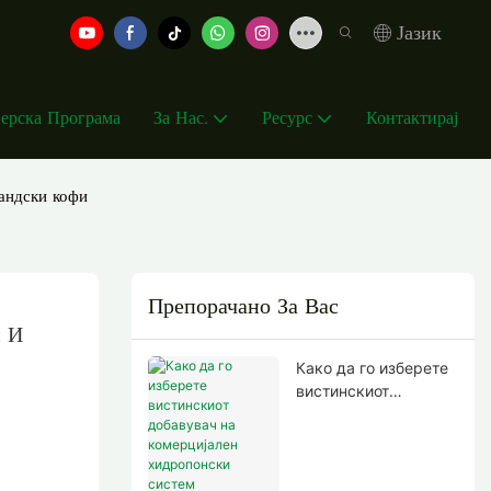
Јазик
ерска Програма
За Нас.
Ресурс
Контактирај
ландски кофи
Препорачано За Вас
 И 
Како да го изберете
вистинскиот
добавувач на
комерцијален
хидропонски систем