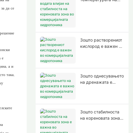
водата влијае на
за да се
стабилноста на
кореновата зона во
комерцијалната
хидропоника
 решение
Зошто растворениот
кислород е важен во
понски
комерцијалната
 е
хидропоника
ина, а и
сто така,
Зошто однесувањето
на дренажата е
ку
важно во
комерцијалната
хидропоника
елските
Зошто стабилноста
на кореновата зона е
важна во
на
комерцијалната
ја за