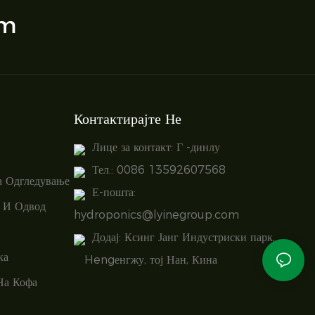
om
Контактирајте Не
Лице за контакт: Г -динлу
Тел.: 0086 13592607568
а Одгледување
Е-пошта:
 И Одвод
hydroponics@lyinegroup.com
Додај: Ксинг Јанг Индустриски парк,
ка
Hengенгжу, тој Нан, Кина
На Кофа