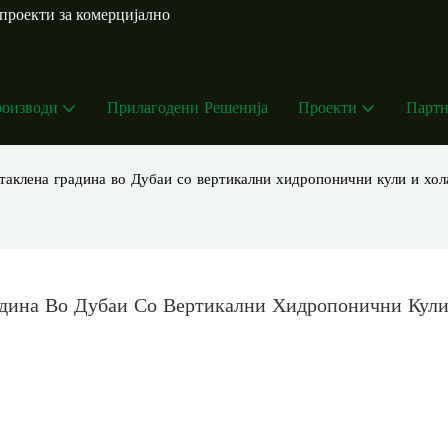
проекти за комерцијално
оизводи
Прилагодени Решенија
Проекти
Партн
таклена градина во Дубаи со вертикални хидропонични кули и хо
адина Во Дубаи Со Вертикални Хидропонични Кули