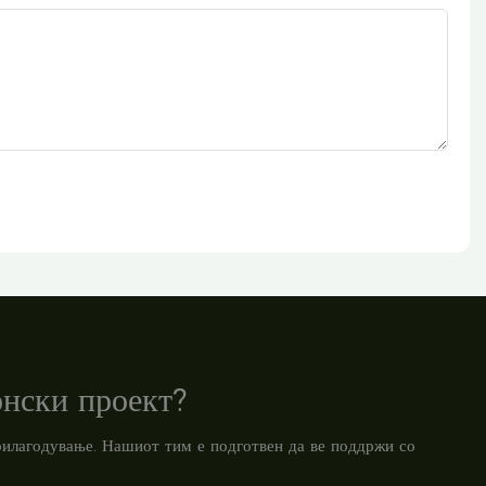
онски проект?
прилагодување. Нашиот тим е подготвен да ве поддржи со