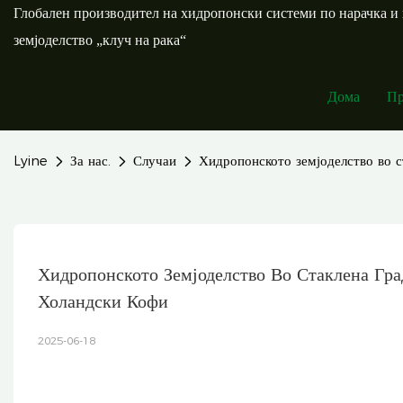
Глобален производител на хидропонски системи по нарачка и 
земјоделство „клуч на рака“
Дома
Пр
Lyine
За нас.
Случаи
Хидропонското земјоделство во с
Хидропонското Земјоделство Во Стаклена Гр
Холандски Кофи
2025-06-18