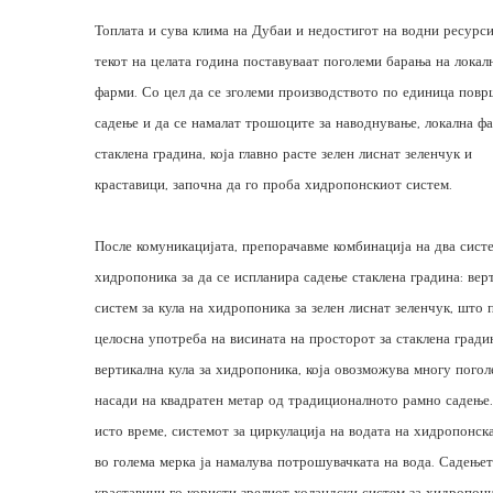
Топлата и сува клима на Дубаи и недостигот на водни ресурси
текот на целата година поставуваат поголеми барања на локал
фарми. Со цел да се зголеми производството по единица повр
садење и да се намалат трошоците за наводнување, локална фа
стаклена градина, која главно расте зелен лиснат зеленчук и
краставици, започна да го проба хидропонскиот систем.
После комуникацијата, препорачавме комбинација на два сист
хидропоника за да се испланира садење стаклена градина: вер
систем за кула на хидропоника за зелен лиснат зеленчук, што 
целосна употреба на висината на просторот за стаклена гради
вертикална кула за хидропоника, која овозможува многу погол
насади на квадратен метар од традиционалното рамно садење
исто време, системот за циркулација на водата на хидропонска
во голема мерка ја намалува потрошувачката на вода. Садење
краставици го користи зрелиот холандски систем за хидропон