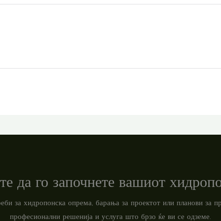
те да го започнете вашиот хидроп
треби за хидропонска опрема, барања за проектот или планови за 
професионални решенија и услуга што брзо ќе ви се одземе.