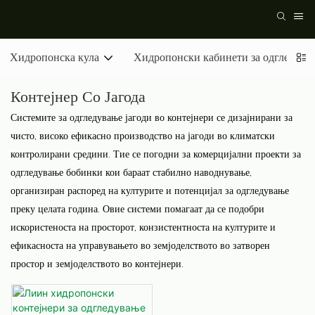
Хидропонска кула
Хидропонски кабинети за одгледува
Контејнер Со Јагода
Системите за одгледување јагоди во контејнери се дизајнирани за
чисто, високо ефикасно производство на јагоди во климатски
контролирани средини. Тие се погодни за комерцијални проекти за
одгледување бобинки кои бараат стабилно наводнување,
организиран распоред на културите и потенцијал за одгледување
преку целата година. Овие системи помагаат да се подобри
искористеноста на просторот, конзистентноста на културите и
ефикасноста на управувањето во земјоделството во затворен
простор и земјоделството во контејнери.