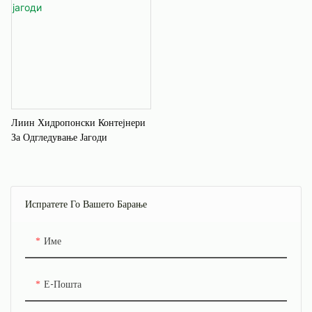
Лиин Хидропонски Контејнери
За Одгледување Јагоди
Испратете Го Вашето Барање
Име
Е-Пошта