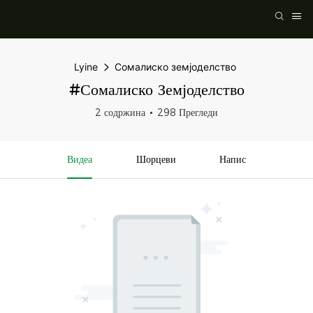
Lyine
Сомалиско земјоделство
#Сомалиско Земјоделство
2 содржина
298 Прегледи
Видеа
Шорцеви
Напис