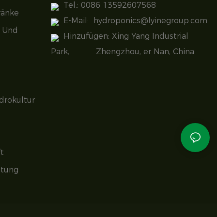
Tel.: 0086 13592607568
ränke
E-Mail:
hydroponics@lyinegroup.com
n Und
Hinzufügen: Xing Yang Industrial
Park, Zhengzhou, er Nan, China
drokultur
t
stung