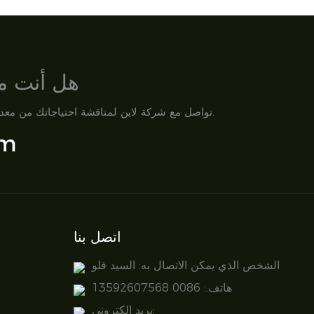
هل أنت مس
تواصل مع شركة لاين لمناقشة احتياجاتك من معدات الزراعة المائية، ومتطلبات مشروعك، أو خطط التخصيص. فريقنا جاهز لدعمك بحلول احترافية وخدمة سريعة الاستجابة.
om
اتصل بنا
الشخص الذي يمكن الاتصال به: السيد فلو
هاتف.: 0086 13592607568
بريد إلكتروني: