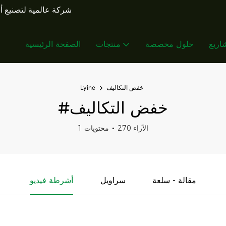
شركة عالمية لتصنيع أن
اريع
حلول مخصصة
منتجات
الصفحة الرئيسية
خفض التكاليف
Lyine
#خفض التكاليف
270 الآراء
1 محتويات
مقالة - سلعة
سراويل
أشرطة فيديو