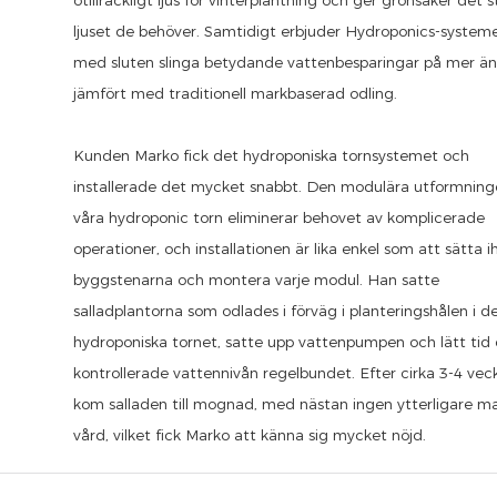
ljuset de behöver. Samtidigt erbjuder Hydroponics-system
med sluten slinga betydande vattenbesparingar på mer ä
jämfört med traditionell markbaserad odling.
Kunden Marko fick det hydroponiska tornsystemet och
installerade det mycket snabbt. Den modulära utformning
våra hydroponic torn eliminerar behovet av komplicerade
operationer, och installationen är lika enkel som att sätta i
byggstenarna och montera varje modul. Han satte
salladplantorna som odlades i förväg i planteringshålen i d
hydroponiska tornet, satte upp vattenpumpen och lätt tid
kontrollerade vattennivån regelbundet. Efter cirka 3-4 vec
kom salladen till mognad, med nästan ingen ytterligare ma
vård, vilket fick Marko att känna sig mycket nöjd.