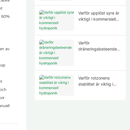
et
Varför upplöst syre är
n 80%
viktigt i kommersiell
hydroponik
Varför
en av
dräneringsbeteende
är viktigt i kommersiell
hydroponik
hop
Varför rotzonens
et
stabilitet är viktig i
 och
kommersiell
hydroponik
kor
nuell