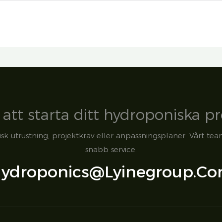
att starta ditt hydroponiska pr
sk utrustning, projektkrav eller anpassningsplaner. Vårt tea
snabb service.
ydroponics@lyinegroup.c