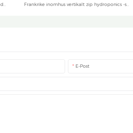
USA Home odlat med 4P6 Vertikal trädgård Hydroponic Tower System
Frankrike inomhus vertikalt zip hydroponics -system
E-Post