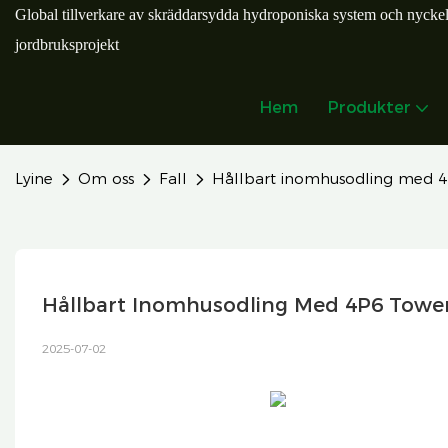
Global tillverkare av skräddarsydda hydroponiska system och nycke
jordbruksprojekt
Hem
Produkter
Lyine
Om oss
Fall
Hållbart inomhusodling med 4
Hållbart Inomhusodling Med 4P6 Tower
2025-07-02