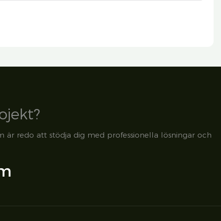
ojekt?
m är redo att stödja dig med professionella lösningar och
om