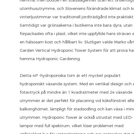
utomhusutrymme, och Sloveniens förändrade klimat och k
vinterljustimmar var traditionell jordträdgård inte praktiskt
Samtidigt var grönsakerna i butikerna inte bara dyra, utan
förpackades ofta i plast, vilket inte uppfyllde hans strävan 
en hälsosam kost och hållbart liv. Slutligen valde Marko vår
Garden Vertical Hydroponic Tower System för att prova h
hemma Hydroponic Gardening.
Detta 4P -hydroponiska torn är ett mycket populärt
hydroponiskt växande system. Med en vertikal design och 
fotavtryck på mindre än 1 kvadratmeter med 24 växande
utrymmen är det perfekt för placering vid köksfönstret elle
balkonghörnet, lämpligt för stadsodling och kan växa i min
utrymmen. Hydroponic Tower är också utrustat med LED-
lampor med full spektrum, vilket löser problemet med
otillräckligt ljus för vinterplantning och ger grönsaker det s