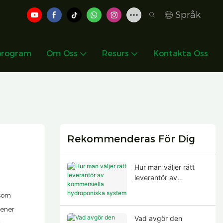
Språk
program
Om Oss
Resurs
Kontakta Oss
Rekommenderas För Dig
Hur man väljer rätt
leverantör av
kommersiella
 som
hydroponiska system
eener
Vad avgör den
t