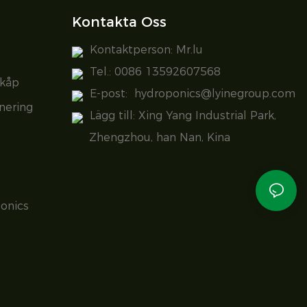
Kontakta Oss
Kontaktperson: Mr.lu
Tel.: 0086 13592607568
skåp
E-post:
hydroponics@lyinegroup.com
nering
Lägg till: Xing Yang Industrial Park,
Zhengzhou, han Nan, Kina
onics