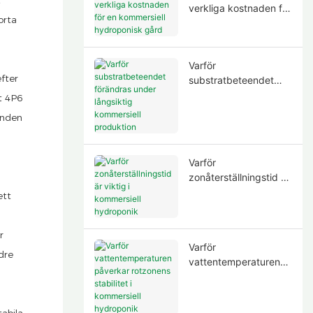
verkliga kostnaden för
orta
en kommersiell
hydroponisk gård
.
Varför
efter
substratbeteendet
förändras under
t 4P6
långsiktig kommersiell
anden
produktion
Varför
zonåterställningstid är
viktig i kommersiell
ett
hydroponik
r
Varför
dre
vattentemperaturen
påverkar rotzonens
stabilitet i kommersiell
hydroponik
tabila