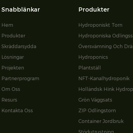
Snabblänkar
Produkter
Hem
Hydroponiskt Torn
Produkter
Hydroponiska Odlings
Skräddarsydda
Översvämning Och Drä
Lösningar
Hydroponics
Projekten
Plantställ
Partnerprogram
NFT-Kanalhydroponik
Om Oss
Holländsk Hink Hydrop
Resurs
Grön Väggsats
Kontakta Oss
ZIP Odlingstorn
Container Jordbruk
Stödutrustning