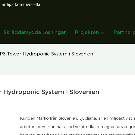
lfärdiga kommersiella
Skräddarsydda Lösningar
Projekten
Partner
P6 Tower Hydroponic System i Slovenien
 Hydroponic System I Slovenien
Kunden Marko från Slovenien, Ljubljana, är en miljöaktivist
arbetar i den. Han har alltid velat odla sina egna färska gr
hemma, men bodde i en stadslägenhet utan ett ordentlig