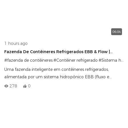
06:04
1 hours ago
Fazenda De Contêineres Refrigerados EBB & Flow |
Sistema De Cultivo Vertical Inteligente E Robusto
#fazenda de contêineres
#Contêiner refrigerado
#Sistema hidropônico
Uma fazenda inteligente em contêineres refrigerados,
alimentada por um sistema hidropônico EBB (fluxo e
refluxo), com prateleiras de cultivo reforçadas, isolamento
278
0
avançado, controle automatizado de EC/pH, esterilização UV
e gerenciamento remoto global para agricultura vertical
comercial.