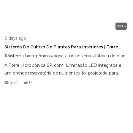
o sistema 4P6 ajuda você a cultivar vegetais frescos e
saudáveis o ano todo, com menos água e sem solo.
Experimente hoje mesmo uma agricultura mais inteligente e
00:16
ecológica.
2 days ago
Sistema De Cultivo De Plantas Para Interiores | Torre
Hidropônica 6P Com Luzes
#Sistema hidropônico
#agricultura interna
#fábrica de plantas
A Torre Hidropônica 6P, com iluminação LED integrada e
um grande reservatório de nutrientes, foi projetada para
cultivos verticais em ambientes internos. Compacta,
554
0
eficiente e fácil de operar, ela permite o cultivo vertical de
alta densidade de hortaliças folhosas e ervas em ambientes
controlados.