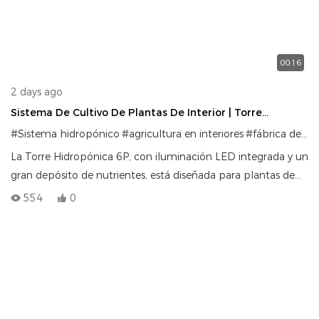
ayuda a cultivar verduras frescas y saludables durante todo el
año con menos agua y sin tierra. Experimente hoy una
agricultura más inteligente y ecológica.
00:16
2 days ago
Sistema De Cultivo De Plantas De Interior | Torre
Hidropónica 6P Con Iluminación
#Sistema hidropónico
#agricultura en interiores
#fábrica de plantas
La Torre Hidropónica 6P, con iluminación LED integrada y un
gran depósito de nutrientes, está diseñada para plantas de
interior. Compacta, eficiente y fácil de usar, permite el cultivo
554
0
vertical de alta densidad de hortalizas de hoja verde y hierbas
aromáticas en entornos controlados.