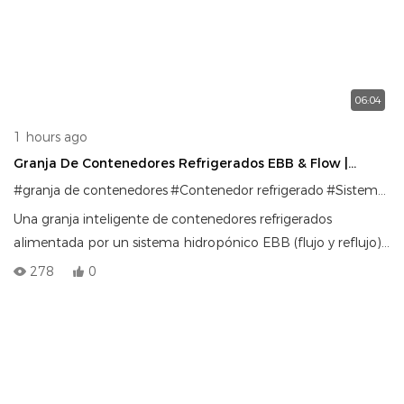
06:04
1 hours ago
Granja De Contenedores Refrigerados EBB & Flow |
Sistema De Agricultura Vertical Inteligente De Alta
#granja de contenedores
#Contenedor refrigerado
#Sistema hidropónico
Resistencia
Una granja inteligente de contenedores refrigerados
alimentada por un sistema hidropónico EBB (flujo y reflujo),
que cuenta con estantes de cultivo de alta resistencia,
278
0
aislamiento avanzado, control automatizado de EC/pH,
esterilización UV y gestión remota global para la agricultura
vertical comercial.