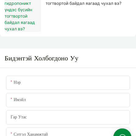
тогтвортой байдал яагаад чухал вэ?
Бидэнтэй Холбогдоно Уу
Нэр
Имэйл
Гар Утас
Сэтгэл Ханамжтай