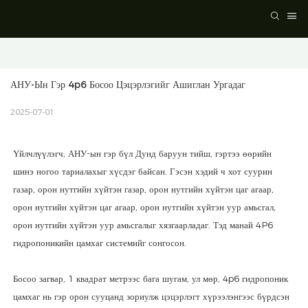
АНУ-Ын Гэр 4p6 Босоо Цэцэрлэгийг Ашиглан Ургадаг
2025-07-01
Үйлчлүүлэгч, АНУ-ын гэр бүл Дунд баруун тийш, гэртээ өөрийн
шинэ ногоо тариалахыг хүсдэг байсан. Гэсэн хэдий ч хот суурин
газар, орон нутгийн хүйтэн газар, орон нутгийн хүйтэн цаг агаар,
орон нутгийн хүйтэн цаг агаар, орон нутгийн хүйтэн уур амьсгал,
орон нутгийн хүйтэн уур амьсгалыг хязгаарладаг. Тэд манай 4P6
гидропоникийн цамхаг системийг сонгосон.
Босоо загвар, 1 квадрат метрээс бага шугам, ул мөр, 4p6 гидропоник
цамхаг нь гэр орон сууцанд зориулж цэцэрлэгт хүрээлэнгээс бүрдсэн