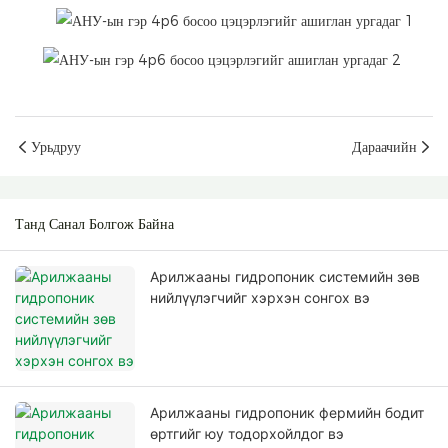
Урьдруу
Дараачийн
Танд Санал Болгож Байна
Арилжааны гидропоник системийн зөв
нийлүүлэгчийг хэрхэн сонгох вэ
Арилжааны гидропоник фермийн бодит
өртгийг юу тодорхойлдог вэ