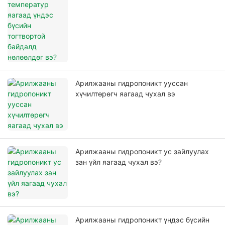
Арилжааны гидропоникт ууссан
хүчилтөрөгч яагаад чухал вэ
Арилжааны гидропоникт ус зайлуулах
зан үйл яагаад чухал вэ?
Арилжааны гидропоникт үндэс бүсийн