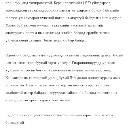
орон сууцанд тохиромжтой. Бүрэн спектрийн LED үйлдвэрээр
тоноглогдсон гэрэл, гидропоник цамхаг нь улирлын болон байгалийн
гэрлээс үл хамааран хүнсний ногооны аюулгүй байдлыг хангаж өгдөг.
Усцаж буй автоматжуулалт, тэжээлийн уусмалын эргэлтийг
ажиллуулах систем нь ажиллахад хялбар бөгөөд ердийн засвар
үйлчилгээний хугацааг багасгахад хялбар байдаг.
Одоогийн байдлаар үйлчлүүлэгчид ихэвчлэн гидропоник цамхаг бүхий
навчит, килантро, бууцай зэрэг ургадаг. Гидропоникуудад ургасан
хүнсний ногоо нь богино хэмжээний өсөлтийн мөчлөгтэй, кале,
Кейлантро нь тогтвортой ургац бүхий 3-4 долоо хоногт хурааж авах
боломжтой. Салесс тариалалт нь хортон шавьж, хөрс, хөрстэй
холбоотой цэвэр байдлын асуудлаас зайлсхийх бөгөөд гал тогооны
өрөөнд бэлэн ургац хураах боломжтой.
Гидропоникийн цамхагийн системтэй, өөрийн гараар өсч томрох
боломжтой.