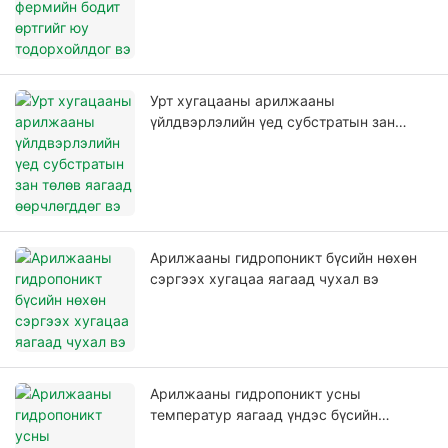
Урт хугацааны арилжааны
үйлдвэрлэлийн үед субстратын зан
төлөв яагаад өөрчлөгддөг вэ
Арилжааны гидропоникт бүсийн нөхөн
сэргээх хугацаа яагаад чухал вэ
Арилжааны гидропоникт усны
температур яагаад үндэс бүсийн
тогтвортой байдалд нөлөөлдөг вэ?