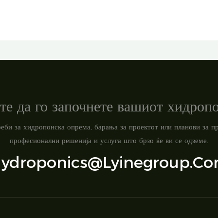
те да го започнете вашиот хидроп
треби за хидропонска опрема, барања за проектот или планови за 
професионални решенија и услуга што брзо ќе ви се одземе.
ydroponics@lyinegroup.c