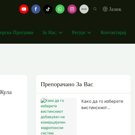
Јазик
ерска Програма
За Нас.
Ресурс
Контактирај
Препорачано За Вас
 Кула
Како да го изберете
вистинскиот
добавувач на
комерцијален
хидропонски систем