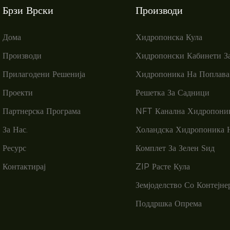
Брзи Врски
Производи
Дома
Хидропонска Кула
Производи
Хидропонски Кабинети З
Прилагодени Решенија
Хидропоника На Поплава
Проекти
Решетка За Садници
Партнерска Програма
NFT Канална Хидропони
За Нас.
Холандска Хидропоника 
Ресурс
Комплет За Зелен Ѕид
Контактирај
ZIP Расте Кула
Земјоделство Со Контејне
Поддршка Опрема