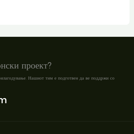
онски проект?
прилагодување. Нашиот тим е подготвен да ве поддржи со
om