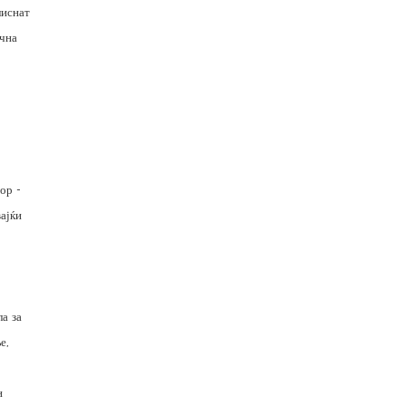
лиснат
очна
ор -
ајќи
,
а за
е,
н