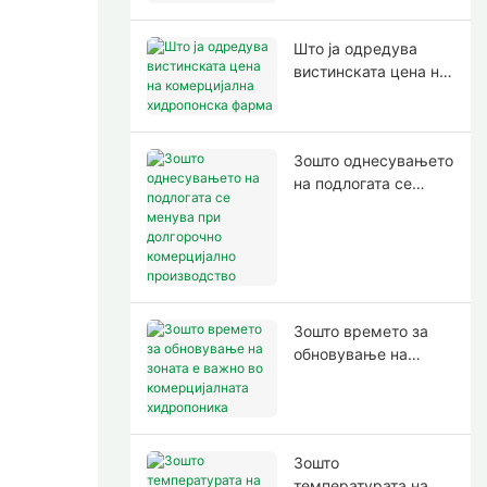
Што ја одредува
вистинската цена на
комерцијална
хидропонска фарма
Зошто однесувањето
на подлогата се
менува при
долгорочно
комерцијално
производство
Зошто времето за
обновување на
зоната е важно во
комерцијалната
хидропоника
Зошто
температурата на