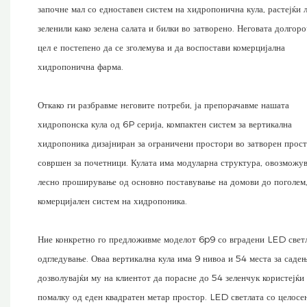
започне мал со едноставен систем на хидропонична кула, растејќи 
зеленили како зелена салата и билки во затворено. Неговата долгор
цел е постепено да се зголемува и да воспостави комерцијална
хидропонична фарма.
Откако ги разбравме неговите потреби, ја препорачавме нашата
хидропонска кула од 6P серија, компактен систем за вертикална
хидропоника дизајниран за ограничени простори во затворен прост
совршен за почетници. Кулата има модуларна структура, овозможув
лесно проширување од основно поставување на домови до поголем
комерцијален систем на хидропоника.
Ние конкретно го предложивме моделот 6p9 со вградени LED светл
одгледување. Оваа вертикална кула има 9 нивоа и 54 места за садењ
дозволувајќи му на клиентот да порасне до 54 зеленчук користејќи
помалку од еден квадратен метар простор. LED светлата со целосе