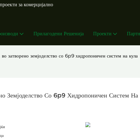
проекти за комерцијално
оизводи
Прилагодени Решенија
Проекти
Партн
 во затворено земјоделство со 6p9 хидропоничен систем на кула
ено Земјоделство Со 6p9 Хидропоничен Систем На
јќи
да