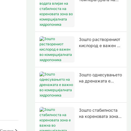
водата влијае на
стабилноста на
кореновата зона во
комерцијалната
хидропоника
Зошто растворениот
кислород е важен во
комерцијалната
хидропоника
Зошто однесувањето
на дренажата е
важно во
комерцијалната
хидропоника
Зошто стабилноста
на кореновата зона е
важна во
комерцијалната
Следно