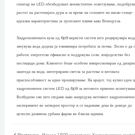
спектар на LED обезбедуваат конзистентно осветлување, подобрув
растот на растенијата дури и за време на сезоните на ниско-сонце-
идеална карактеристика за тропските клими како Венецуела.
Хидропоничната кула од 6p9 користи систем што рециркулира вод
зачувува вода додека ја елиминира потребата за почва. Лесно е да 
работи, енергетско ефикасно и поддржува соли, земјоделство без
пестициди дома. Клиентот беше особено импресиониран од дизајно
заштеда на вода, интегрирани светла за растење и неговата
приспособливост за идно проширување. На крајот, тој купил еден 
хидропоничен систем LED од 6p9 за неговото првично испитување
Возбудени сме што гледаме како напредува неговиот хидропоничен
експеримент во затворен простор и се надеваме дека ќе доведе до
целосно развиена урбана фарма во блиска иднина.
Претходна