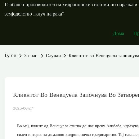
Глобален производител на хидропонски системи по нарачка и 
земјоделство „клуч на рака“
Дома
Пр
Lyine
За нас.
Случаи
Клиентот во Венецуела започнува
Клиентот Во Венецуела Започнува Во Затвор
2025-06-27
Во мај, клиент од Венецуела стигна до нас преку Алибаба, изразува
силен интерес за домашно хидропоничко градинарство. Тој сакаше 