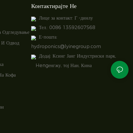
Контактирајте Не
Лице за контакт: Г -динлу
Тел.: 0086 13592607568
а Одгледување
Е-пошта:
 И Одвод
hydroponics@lyinegroup.com
Додај: Ксинг Јанг Индустриски парк,
ка
Hengенгжу, тој Нан, Кина
На Кофа
ри