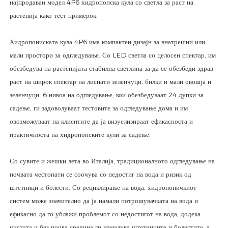
најпродаван модел 4P6 хидропонска кула со светла за раст на
растенија како тест примерок.
Хидропониската кула 4P6 има компактен дизајн за внатрешни или
мали простори за одгледување. Со LED светла со целосен спектар, им
обезбедува на растенијата стабилна светлина за да се обезбеди здрав
раст на широк спектар на лиснати зеленчуци, билки и мали овошја и
зеленчуци. 6 нивоа на одгледување, кои обезбедуваат 24 дупки за
садење, ги задоволуваат тестовите за одгледување дома и им
овозможуваат на клиентите да ја визуелизираат ефикасноста и
практичноста на хидропонските кули за садење.
Со сувите и жешки лета во Италија, традиционалното одгледување на
почвата честопати се соочува со недостиг на вода и ризик од
штетници и болести. Со рециклирање на вода, хидропоничкиот
систем може значително да ја намали потрошувачката на вода и
ефикасно да го ублажи проблемот со недостигот на вода, додека
чистата и без почва средина ги намалува штетниците и болестите, а