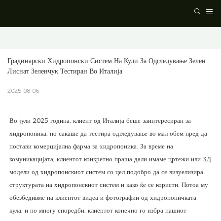
Градинарски Хидропонски Систем На Кули За Одгледување Зелен 
Лиснат Зеленчук Тестиран Во Италија
2025-08-06
Во јули 2025 година, клиент од Италија беше заинтересиран за
хидропоника, но сакаше да тестира одгледување во мал обем пред да
постави комерцијална фарма за хидропоника. За време на
комуникацијата, клиентот конкретно праша дали имаме цртежи или 3Д
модели од хидропонскиот систем со цел подобро да се визуелизира
структурата на хидропонскиот систем и како ќе се користи. Потоа му
обезбедивме на клиентот видеа и фотографии од хидропоничката
кула, и по многу споредби, клиентот конечно го избра нашиот