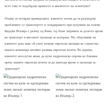
исто така го подобрува приносот и квалитетот на зеленчукот!
Откако ги потврди примероците, клиентот почна да ги разгледува
проблемите со транспортот и складирањето при купување на големо.
Бидејќи Италија е далеку од Кина, тој беше загрижен за долгото време
на транспорт и високите трошоци за испорака. Му објаснивме на
клиентот дека иако сè уште немаме европски магацин во странство,
нашата компанија активно развива европски агенти. Во иднина,
клиентот апсолутно може да купи хидропонска опрема во близина
преку нашите европски агенти за да заштеди време и трошоци за
транспорт!