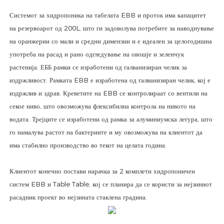
Системот за хидропоника на табелата EBB и проток има капацитет
на резервоарот од 200L, што ги задоволува потребите за наводнување
на оранжерии со мали и средни димензии и е идеален за целогодишна
употреба на расад и рано одгледување на овошје и зеленчук
растенија. ЕББ рамки се изработени од галванизиран челик за
издржливост. Рамката EBB е изработена од галванизиран челик, кој е
издржлив и здрав. Креветите на EBB се контролираат со вентили на
секое ниво, што овозможува флексибилна контрола на нивото на
водата. Трејците се изработени од рамка за алуминиумска легура, што
го намалува растот на бактериите и му овозможува на клиентот да
има стабилно производство во текот на целата година.
Клиентот конечно постави нарачка за 2 комплети хидропоничен
систем EBB и Table Table, кој се планира да се користи за нејзиниот
расадник проект во нејзината стаклена градина.