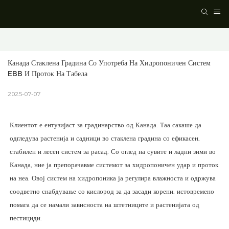
Канада Стаклена Градина Со Употреба На Хидропоничен Систем 
EBB И Проток На Табела
2025-07-07
Клиентот е ентузијаст за градинарство од Канада. Таа сакаше да
одгледува растенија и садници во стаклена градина со ефикасен,
стабилен и лесен систем за расад. Со оглед на сувите и ладни зими во
Канада, ние ја препорачавме системот за хидропоничен удар и проток
на неа. Овој систем на хидропоника ја регулира влажноста и одржува
соодветно снабдување со кислород за да засади корени, истовремено
помага да се намали зависноста на штетниците и растенијата од
пестициди.