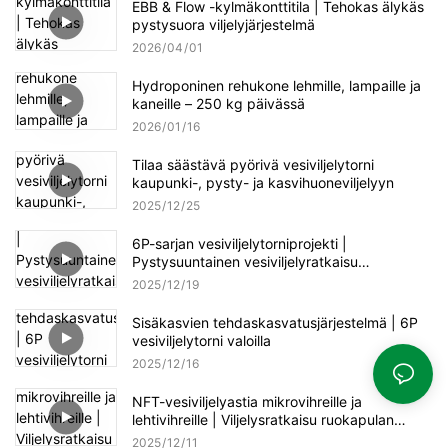
EBB & Flow -kylmäkonttitila | Tehokas älykäs
pystysuora viljelyjärjestelmä
2026
04
01
Hydroponinen rehukone lehmille, lampaille ja
kaneille – 250 kg päivässä
2026
01
16
Tilaa säästävä pyörivä vesiviljelytorni
kaupunki-, pysty- ja kasvihuoneviljelyyn
2025
12
25
6P-sarjan vesiviljelytorniprojekti |
Pystysuuntainen vesiviljelyratkaisu
nykyaikaiseen kasvihuoneeseen
2025
12
19
Sisäkasvien tehdaskasvatusjärjestelmä | 6P
vesiviljelytorni valoilla
2025
12
16
NFT-vesiviljelyastia mikrovihreille ja
lehtivihreille | Viljelysratkaisu ruokapulan
ratkaisemiseksi
2025
12
11