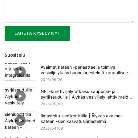
LÄHETÄ KYSELY NYT
Suositelu
Avaimet käteen -periaatteella toimiva
vesiviljelykasvihuonejärjestelmä kaupalliseen
viljelyyn integroiduilla NFT-kanavilla,
2026
06
25
pystysuuntaisilla torneilla ja älykkäällä
ravinneannostuksen säädöllä
NFT-konttiviljelyratkaisu kaupunki- ja
syrjäseuduille | Älykäs vesiviljely lehtivihreiden
ja yrttien tuotantoon
2026
05
09
Ilmastoitu sienikonttitila | Älykäs avaimet
käteen -sienikasvatusjärjestelmä
2026
04
09