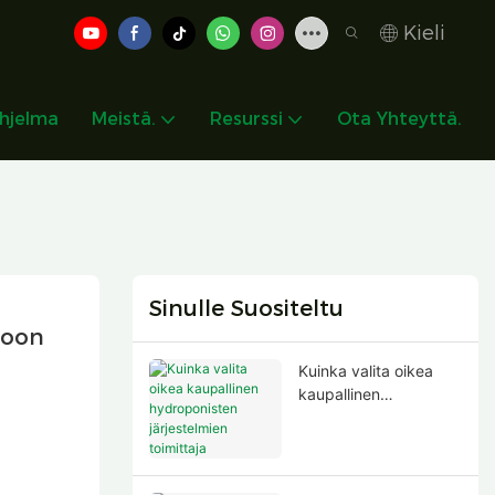
Kieli
hjelma
Meistä.
Resurssi
Ota Yhteyttä.
Sinulle Suositeltu
toon
Kuinka valita oikea
kaupallinen
hydroponisten
järjestelmien toimittaja