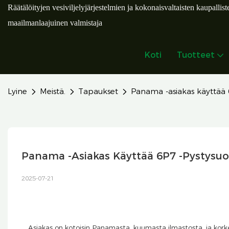
Räätälöityjen vesiviljelyjärjestelmien ja kokonaisvaltaisten kaupallist
maailmanlaajuinen valmistaja
Koti
Tuotteet
Lyine
Meistä.
Tapaukset
Panama -asiakas käyttää 
Panama -asiakas Käyttää 6P7 -pystysu
2025-07-21
Asiakas on kotoisin Panamasta, kuumasta ilmastosta, ja korke