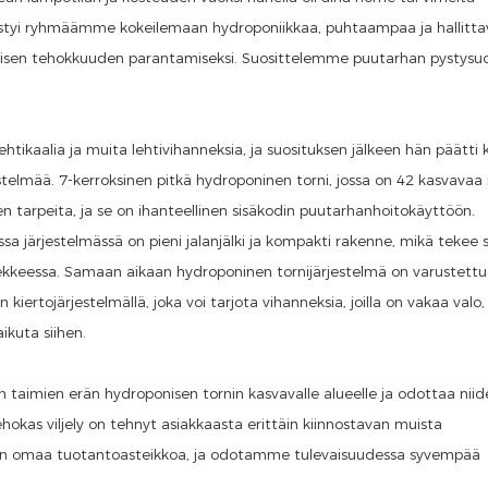
hestyi ryhmäämme kokeilemaan hydroponiikkaa, puhtaampaa ja hallitta
amisen tehokkuuden parantamiseksi. Suosittelemme puutarhan pystysu
htikaalia ja muita lehtivihanneksia, ja suosituksen jälkeen hän päätti k
stelmää. 7-kerroksinen pitkä hydroponinen torni, jossa on 42 kasvavaa 
en tarpeita, ja se on ihanteellinen sisäkodin puutarhanhoitokäyttöön.
sa järjestelmässä on pieni jalanjälki ja kompakti rakenne, mikä tekee s
vekkeessa. Samaan aikaan hydroponinen tornijärjestelmä on varustettu
kiertojärjestelmällä, joka voi tarjota vihanneksia, joilla on vakaa valo,
ikuta siihen.
n taimien erän hydroponisen tornin kasvavalle alueelle ja odottaa nii
ehokas viljely on tehnyt asiakkaasta erittäin kiinnostavan muista
ellen omaa tuotantoasteikkoa, ja odotamme tulevaisuudessa syvempää