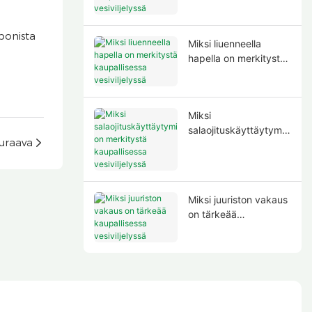
kaupallisessa
vesiviljelyssä
Miksi liuenneella
hapella on merkitystä
kaupallisessa
vesiviljelyssä
Miksi
salaojituskäyttäytymis
uraava
ellä on merkitystä
kaupallisessa
vesiviljelyssä
Miksi juuriston vakaus
on tärkeää
kaupallisessa
vesiviljelyssä