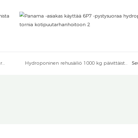
Kanada puutarha pystysuora hydroponinen tornijärjestelmän istutus
Hydroponinen rehusäiliö 1000 kg päivittäistä ulostuloa Yhdistyneissä arabiemiirikunnissa
Se