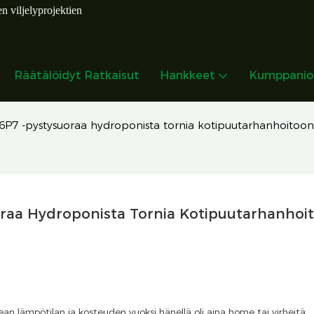
en viljelyprojektien
Räätälöidyt Ratkaisut
Hankkeet
Kumppanio
6P7 -pystysuoraa hydroponista tornia kotipuutarhanhoitoon
oraa Hydroponista Tornia Kotipuutarhanhoi
an lämpötilan ja kosteuden vuoksi hänellä oli aina home tai virheitä