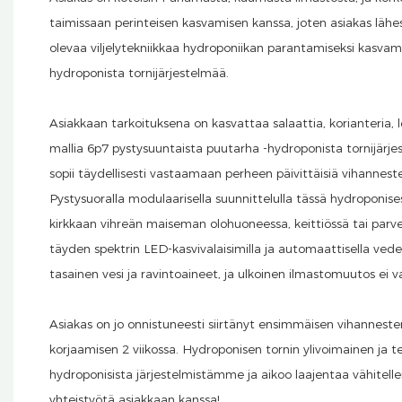
taimissaan perinteisen kasvamisen kanssa, joten asiakas lä
olevaa viljelytekniikkaa hydroponiikan parantamiseksi kasv
hydroponista tornijärjestelmää.
Asiakkaan tarkoituksena on kasvattaa salaattia, korianteria, le
mallia 6p7 pystysuuntaista puutarha -hydroponista tornijärje
sopii täydellisesti vastaamaan perheen päivittäisiä vihannest
Pystysuoralla modulaarisella suunnittelulla tässä hydroponises
kirkkaan vihreän maiseman olohuoneessa, keittiössä tai par
täyden spektrin LED-kasvivalaisimilla ja automaattisella veden 
tasainen vesi ja ravintoaineet, ja ulkoinen ilmastomuutos ei va
Asiakas on jo onnistuneesti siirtänyt ensimmäisen vihanneste
korjaamisen 2 viikossa. Hydroponisen tornin ylivoimainen ja t
hydroponisista järjestelmistämme ja aikoo laajentaa vähit
yhteistyötä asiakkaan kanssa!