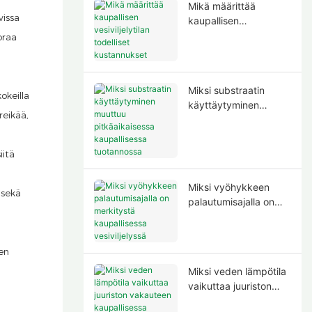
Mikä määrittää
vissa
kaupallisen
vesiviljelytilan
oraa
todelliset
kustannukset
Miksi substraatin
okeilla
käyttäytyminen
reikää,
muuttuu
pitkäaikaisessa
kaupallisessa
iitä
tuotannossa
Miksi vyöhykkeen
 sekä
palautumisajalla on
merkitystä
kaupallisessa
vesiviljelyssä
den
Miksi veden lämpötila
vaikuttaa juuriston
vakauteen