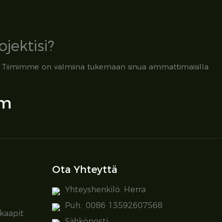
jektisi?
mista. Tiimimme on valmiina tukemaan sinua ammattimaisilla
om
Ota Yhteyttä
Yhteyshenkilö: Herra
Puh.: 0086 13592607568
kaapit
Sähköposti: