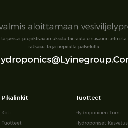
valmis aloittamaan vesiviljelypro
tosi tarpeista, projektivaatimuksista tai räätälöintisuunnitel
ratkaisuilla ja nopealla palvelulla.
ydroponics@lyinegroup.c
Pikalinkit
Tuotteet
Koti
Hydroponinen Torni
Tuotteet
Hydroponiset Kasvatus