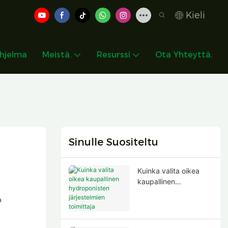
Kieli
hjelma
Meistä.
Resurssi
Ota Yhteyttä.
Sinulle Suositeltu
Kuinka valita oikea
kaupallinen
hydroponisten
a
järjestelmien toimittaja