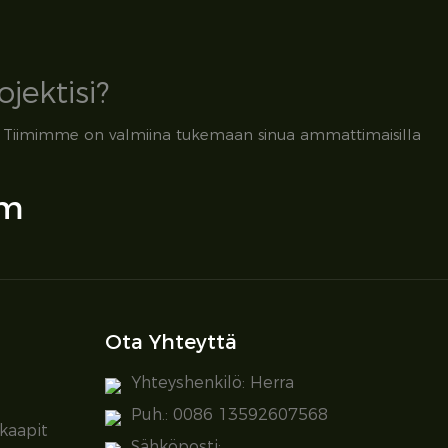
jektisi?
mista. Tiimimme on valmiina tukemaan sinua ammattimaisilla
om
Ota Yhteyttä
Yhteyshenkilö: Herra
Puh.: 0086 13592607568
kaapit
Sähköposti: