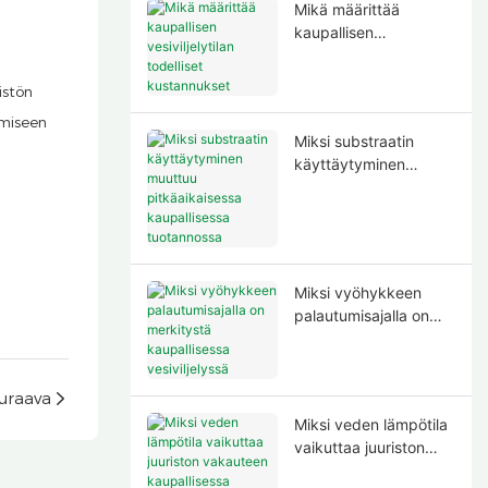
Mikä määrittää
kaupallisen
vesiviljelytilan
todelliset
istön
kustannukset
emiseen
Miksi substraatin
käyttäytyminen
muuttuu
pitkäaikaisessa
kaupallisessa
tuotannossa
Miksi vyöhykkeen
palautumisajalla on
merkitystä
kaupallisessa
vesiviljelyssä
uraava
Miksi veden lämpötila
vaikuttaa juuriston
vakauteen