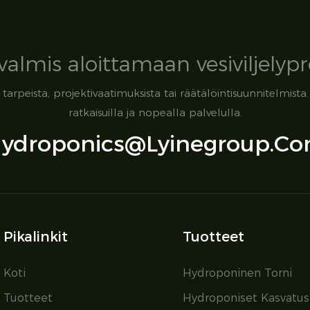
valmis aloittamaan vesiviljelypro
tosi tarpeista, projektivaatimuksista tai räätälöintisuunnitel
ratkaisuilla ja nopealla palvelulla.
ydroponics@lyinegroup.c
Pikalinkit
Tuotteet
Koti
Hydroponinen Torni
Tuotteet
Hydroponiset Kasvatus