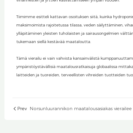
Tiimimme esitteli kattavan osoituksen siitä, kuinka hydroponi
maksimoimista rajoitetussa tilassa, veden säilyttäminen, vi
ylläpitäminen yleisten tuholaisten ja sairausongelmien vältt
tukemaan siellä kestävää maataloutta.
Tämä vierailu ei vain vahvista kansainvälistä kumppanuutt
ympäristöystävällisiä maatalousratkaisuja globaalissa mitt
laitteiden ja tuoreiden, terveellisten vihreiden tuotteiden t
Prev