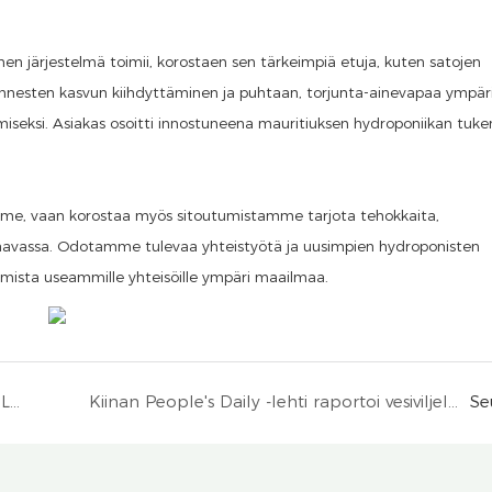
nen järjestelmä toimii, korostaen sen tärkeimpiä etuja, kuten satojen
hannesten kasvun kiihdyttäminen ja puhtaan, torjunta-ainevapaa ympär
ämiseksi. Asiakas osoitti innostuneena mauritiuksen hydroponiikan tuk
amme, vaan korostaa myös sitoutumistamme tarjota tehokkaita,
akaavassa. Odotamme tulevaa yhteistyötä ja uusimpien hydroponisten
uomista useammille yhteisöille ympäri maailmaa.
Norsunluurannikon maatalousasiakas vierailee Lyine -ryhmässä
Kiinan People's Daily -lehti raportoi vesiviljelyjärjestelmästämme
Se