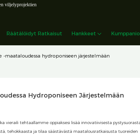
en viljelyprojektien
Räätälöidyt Ratkaisut
Hankkeet
Kumppanio
yine -maataloudessa hydroponiseen järjestelmään
taloudessa Hydroponiseen Järjestelmään
joka vieraili tehtaallamme oppiaksesi lisää innovatiivisesta pystysuorast
tä, tehokkaasta ja tilaa säästävästä maatalousratkaisusta tuoreiden