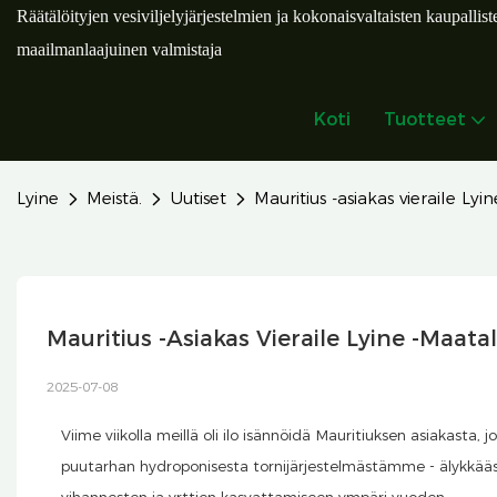
Räätälöityjen vesiviljelyjärjestelmien ja kokonaisvaltaisten kaupallist
maailmanlaajuinen valmistaja
Koti
Tuotteet
Lyine
Meistä.
Uutiset
Mauritius -asiakas vieraile L
Mauritius -asiakas Vieraile Lyine -maa
2025-07-08
Viime viikolla meillä oli ilo isännöidä Mauritiuksen asiakasta, 
puutarhan hydroponisesta tornijärjestelmästämme - älykkääs
vihannesten ja yrttien kasvattamiseen ympäri vuoden.