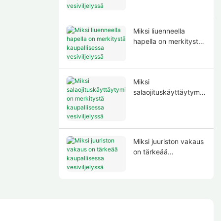
kaupallisessa
vesiviljelyssä
Miksi liuenneella
hapella on merkitystä
kaupallisessa
vesiviljelyssä
Miksi
salaojituskäyttäytymis
ellä on merkitystä
kaupallisessa
vesiviljelyssä
Miksi juuriston vakaus
on tärkeää
kaupallisessa
vesiviljelyssä