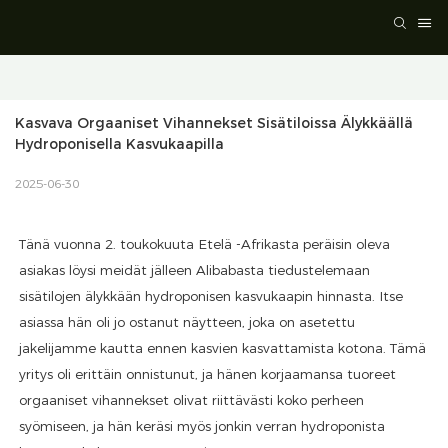
Kasvava Orgaaniset Vihannekset Sisätiloissa Älykkäällä 
Hydroponisella Kasvukaapilla
2025-06-30
Tänä vuonna 2. toukokuuta Etelä -Afrikasta peräisin oleva
asiakas löysi meidät jälleen Alibabasta tiedustelemaan
sisätilojen älykkään hydroponisen kasvukaapin hinnasta. Itse
asiassa hän oli jo ostanut näytteen, joka on asetettu
jakelijamme kautta ennen kasvien kasvattamista kotona. Tämä
yritys oli erittäin onnistunut, ja hänen korjaamansa tuoreet
orgaaniset vihannekset olivat riittävästi koko perheen
syömiseen, ja hän keräsi myös jonkin verran hydroponista