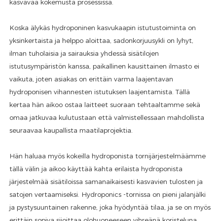
kasvavaa kokemusta prosessissa.
Koska älykäs hydroponinen kasvukaapin istutustoiminta on
yksinkertaista ja helppo aloittaa, sadonkorjuusykli on lyhyt,
ilman tuholaisia ​​ja sairauksia yhdessä sisätilojen
istutusympäristön kanssa, paikallinen kausittainen ilmasto ei
vaikuta, joten asiakas on erittäin varma laajentavan
hydroponisen vihannesten istutuksen laajentamista. Tällä
kertaa hän aikoo ostaa laitteet suoraan tehtaaltamme sekä
omaa jatkuvaa kulutustaan ​​että valmistellessaan mahdollista
seuraavaa kaupallista maatilaprojektia.
Hän haluaa myös kokeilla hydroponista tornijärjestelmäämme
tällä välin ja aikoo käyttää kahta erilaista hydroponista
järjestelmää sisätiloissa samanaikaisesti kasvavien tulosten ja
satojen vertaamiseksi. Hydroponics -tornissa on pieni jalanjälki
ja pystysuuntainen rakenne, joka hyödyntää tilaa, ja se on myös
erittäin sopiva sijoittaa olohuoneeseen vihreänä koristeluna.