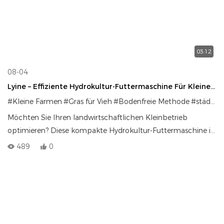
wachsen.
03:12
08-04
Lyine – Effiziente Hydrokultur-Futtermaschine Für Kleine
Betriebe: Mehr Anbau Auf Weniger Platz
#Kleine Farmen
#Gras für Vieh
#Bodenfreie Methode
#städtische Farmen
Möchten Sie Ihren landwirtschaftlichen Kleinbetrieb
optimieren? Diese kompakte Hydrokultur-Futtermaschine ist
die perfekte Lösung für Landwirte, die auf minimalem Platz
489
0
hochwertiges Gras produzieren möchten.