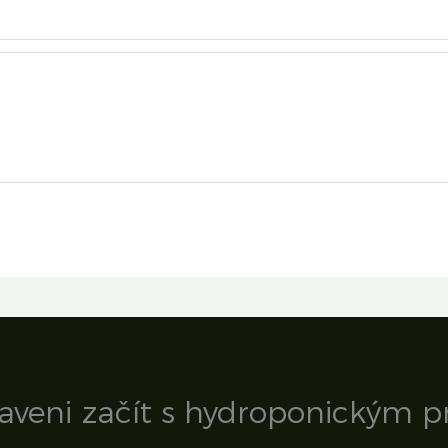
raveni začít s hydroponickým 