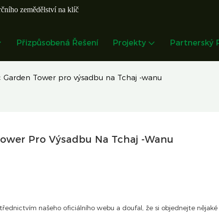
čního zemědělství na klíč
Přizpůsobená Řešení
Projekty
Partnerský
c Garden Tower pro výsadbu na Tchaj -wanu
Tower Pro Výsadbu Na Tchaj -wanu
ednictvím našeho oficiálního webu a doufal, že si objednejte nějaké