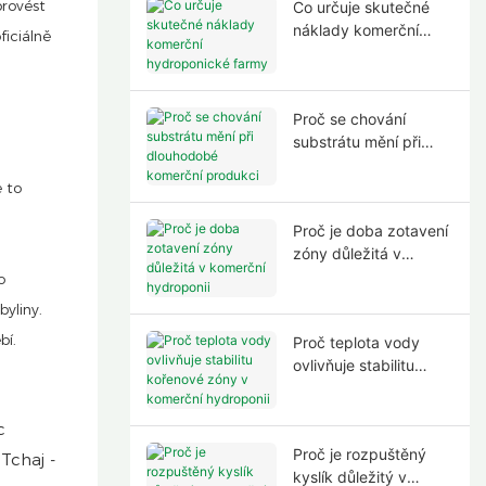
provést
Co určuje skutečné
náklady komerční
ficiálně
hydroponické farmy
Proč se chování
substrátu mění při
dlouhodobé komerční
produkci
e to
Proč je doba zotavení
zóny důležitá v
komerční hydroponii
o
byliny.
bí.
Proč teplota vody
ovlivňuje stabilitu
kořenové zóny v
komerční hydroponii
Proč je rozpuštěný
kyslík důležitý v