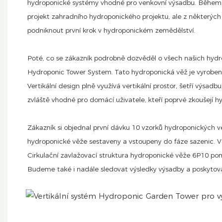
hydroponické systémy vhodné pro venkovní výsadbu. Během k
projekt zahradního hydroponického projektu, ale z některých 
podniknout první krok v hydroponickém zemědělství.
Poté, co se zákazník podrobně dozvěděl o všech našich hyd
Hydroponic Tower System. Tato hydroponická věž je vyroben
Vertikální design plně využívá vertikální prostor, šetří výsad
zvláště vhodné pro domácí uživatele, kteří poprvé zkoušejí
Zákazník si objednal první dávku 10 vzorků hydroponických 
hydroponické věže sestaveny a vstoupeny do fáze sazenic. V b
Cirkulační zavlažovací struktura hydroponické věže 6P10 po
Budeme také i nadále sledovat výsledky výsadby a poskytova