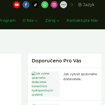
Jazyk
 Program
O Nás
Zdroj
Kontaktujte Nás
Doporučeno Pro Vás
Jak vybrat správného
dodavatele
komerčních
hydroponických
systémů