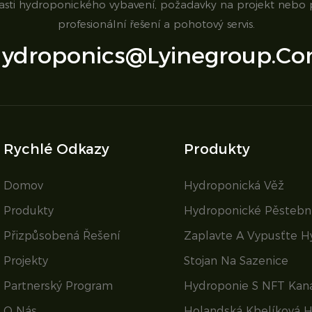
lasti hydroponického vybavení, požadavky na projekt nebo
profesionální řešení a pohotový servis.
ydroponics@lyinegroup.c
Rychlé Odkazy
Produkty
Domov
Hydroponická Věž
Produkty
Hydroponické Pěstební
Přizpůsobená Řešení
Zaplavte A Vypusťte H
Projekty
Stojan Na Sazenice
Partnerský Program
Hydroponie S NFT Kan
O Nás
Holandská Kbelíková 