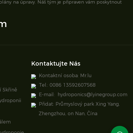
 plány na úpravy. Náš tým je připraven vám poskytnout
om
Kontaktujte Nás
Kontaktní osoba: Mr.lu
Tel.: 0086 13592607568
 Skříně
E-mail:
hydroponics@lyinegroup.com
ydroponii
Přidat: Průmyslový park Xing Yang,
Zhengzhou, on Nan, Čína
álem
Hydroponie