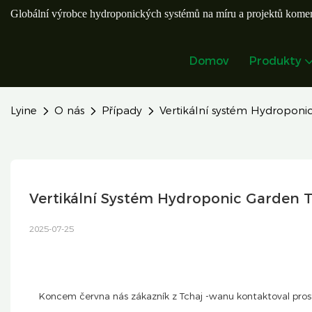
Globální výrobce hydroponických systémů na míru a projektů komer
Domov
Produkty
Lyine
O nás
Případy
Vertikální systém Hydroponi
Vertikální Systém Hydroponic Garden 
2025-07-25
Koncem června nás zákazník z Tchaj -wanu kontaktoval prostř