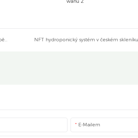
Vertikální hydroponická věžová systém pro pěstování domova v Německu
NFT hydroponický systém v českém skleník
E-Mailem