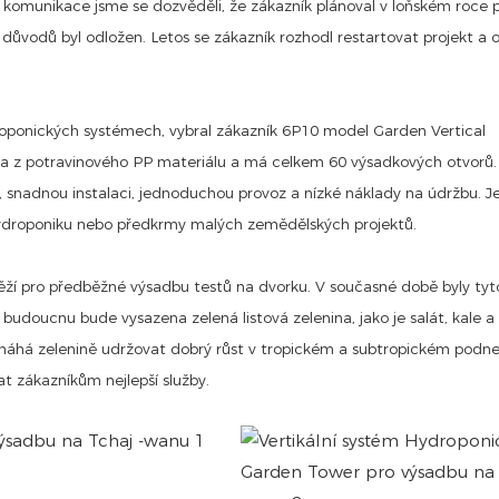
omunikace jsme se dozvěděli, že zákazník plánoval v loňském roce 
důvodů byl odložen. Letos se zákazník rozhodl restartovat projekt a o
roponických systémech, vybral zákazník 6P10 model Garden Vertical
a z potravinového PP materiálu a má celkem 60 výsadkových otvorů.
bu, snadnou instalaci, jednoduchou provoz a nízké náklady na údržbu. J
 hydroponiku nebo předkrmy malých zemědělských projektů.
věží pro předběžné výsadbu testů na dvorku. V současné době byly tyt
udoucnu bude vysazena zelená listová zelenina, jako je salát, kale a 
máhá zelenině udržovat dobrý růst v tropickém a subtropickém podne
t zákazníkům nejlepší služby.