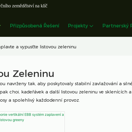
čního zemědělství na klíč
Přizpůsobená Řešení
Projekty
Partnerský
plavte a vypusťte listovou zeleninu
vou Zeleninu
ou navrženy tak, aby poskytovaly stabilní zavlažování a sil
ak choi, kadeřávek a další listovou zeleninu ve sklenících a
nosy a spolehlivý každodenní provoz.