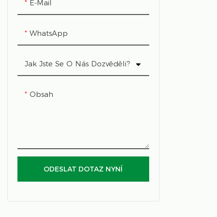
E-Mail
Kontejnerové pěstování
bylinek
WhatsApp
pěstování krmných
kontejnerů
Jak Jste Se O Nás Dozvěděli?
PSČ Kontejnerové
Obsah
zemědělství
Kontejnerové pěstování hub
Nádoba na jahody
ODESLAT DOTAZ NYNÍ