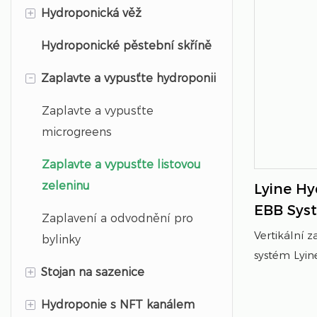
+
Hydroponická věž
Hydroponické pěstební skříně
Vertikální hydroponická věž
-
Zaplavte a vypusťte hydroponii
Rotující hydroponická věž
Zaplavte a vypusťte
microgreens
Zaplavte a vypusťte listovou
zeleninu
Lyine Hy
EBB Sys
Zaplavení a odvodnění pro
Odvodně
Vertikální 
bylinky
Greeny
systém Lyi
+
Stojan na sazenice
listovou zel
úsporné zav
+
Hydroponie s NFT kanálem
Stojan na pěstování krmiva
přirozenými 