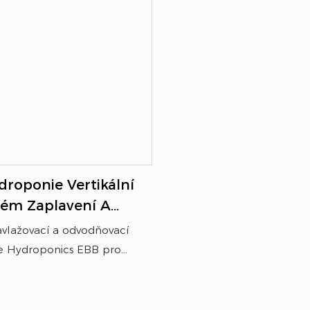
droponie Vertikální
tém Zaplavení A
ní Pro Listovou
zavlažovací a odvodňovací
ne Hydroponics EBB pro
eninu je vysoce účinné a
lažovací řešení inspirované
výkyvy přílivu a odlivu. Tento