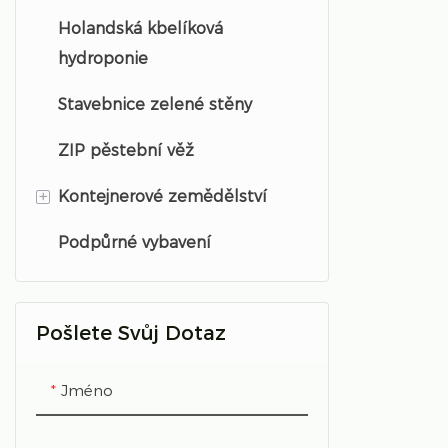
systém, nav
Holandská kbelíková
Microgreens pěstební stojan
NFT hydroponie
zahradnické
hydroponie
NFT kanály
posledních 
Stavebnice zelené stěny
je v mnoha 
používán ja
ZIP pěstební věž
metoda pro
skleníkovou
+
Kontejnerové zemědělství
Podpůrné vybavení
EBB kontejnerové
zemědělství
NFT kontejnerové
Pošlete Svůj Dotaz
zemědělství
Jméno
Věžové kontejnerové
hospodářství