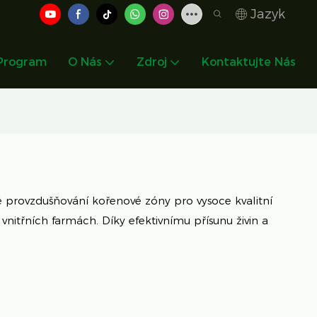
Jazyk
 Program
O Nás
Zdroj
Kontaktujte Nás
né provzdušňování kořenové zóny pro vysoce kvalitní
 vnitřních farmách. Díky efektivnímu přísunu živin a