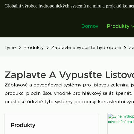
Globální výrobce hydroponických systémů na míru a projektů komer
Domov
Produkty
Lyine
Produkty
Zaplavte a vypusťte hydroponii
Za
Zaplavte A Vypusťte Listo
Záplavové a odvodňovací systémy pro listovou zeleninu js
produkci plodin. Jsou vhodné pro hlávkový salát, špenát, p
praktické údržbě tyto systémy podporují konzistentní vý
Produkty