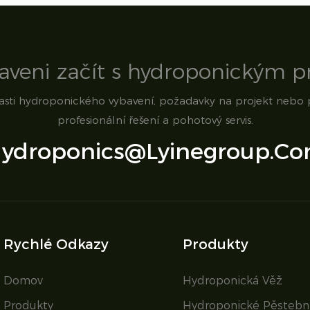
raveni začít s hydroponickým 
lasti hydroponického vybavení, požadavky na projekt nebo
profesionální řešení a pohotový servis.
ydroponics@lyinegroup.c
Rychlé Odkazy
Produkty
Domov
Hydroponická Věž
Produkty
Hydroponické Pěstební