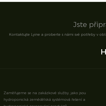
Jste přip
Kontaktujte Lyine a proberte s námi své potřeby v ob
H
Zaměřujeme se na zakázkové služby, jako jsou
hydroponická zemědělská systémová řešení a