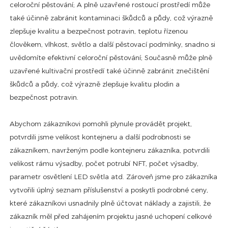
celoroční pěstování; A plně uzavřené rostoucí prostředí může
také účinně zabránit kontaminaci škůdců a půdy, což výrazně
zlepšuje kvalitu a bezpečnost potravin, teplotu řízenou
člověkem, vlhkost, světlo a další pěstovací podmínky, snadno si
uvědomíte efektivní celoroční pěstování; Současně může plně
uzavřené kultivační prostředí také účinně zabránit znečištění
škůdců a půdy, což výrazně zlepšuje kvalitu plodin a
bezpečnost potravin.
Abychom zákazníkovi pomohli plynule provádět projekt,
potvrdili jsme velikost kontejneru a další podrobnosti se
zákazníkem, navrženým podle kontejneru zákazníka, potvrdili
velikost rámu výsadby, počet potrubí NFT, počet výsadby,
parametr osvětlení LED světla atd. Zároveň jsme pro zákazníka
vytvořili úplný seznam příslušenství a poskytli podrobné ceny,
které zákazníkovi usnadnily plně účtovat náklady a zajistili, že
zákazník měl před zahájením projektu jasné uchopení celkové