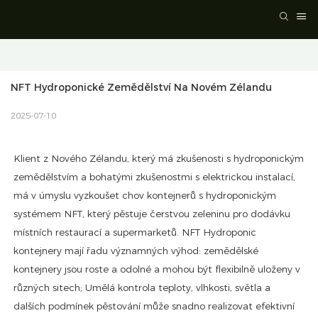
NFT Hydroponické Zemědělství Na Novém Zélandu
2025-07-10
Klient z Nového Zélandu, který má zkušenosti s hydroponickým
zemědělstvím a bohatými zkušenostmi s elektrickou instalací,
má v úmyslu vyzkoušet chov kontejnerů s hydroponickým
systémem NFT, který pěstuje čerstvou zeleninu pro dodávku
místních restaurací a supermarketů. NFT Hydroponic
kontejnery mají řadu významných výhod: zemědělské
kontejnery jsou roste a odolné a mohou být flexibilně uloženy v
různých sitech; Umělá kontrola teploty, vlhkosti, světla a
dalších podmínek pěstování může snadno realizovat efektivní