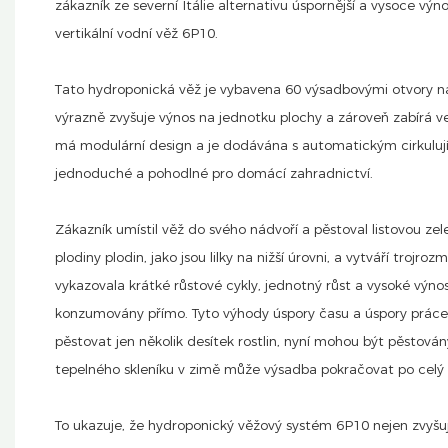
zákazník ze severní Itálie alternativu úspornější a vysoce vý
vertikální vodní věž 6P10.
Tato hydroponická věž je vybavena 60 výsadbovými otvory na 1
výrazně zvyšuje výnos na jednotku plochy a zároveň zabírá ve
má modulární design a je dodávána s automatickým cirkuluj
jednoduché a pohodlné pro domácí zahradnictví.
Zákazník umístil věž do svého nádvoří a pěstoval listovou zele
plodiny plodin, jako jsou lilky na nižší úrovni, a vytváří tro
vykazovala krátké růstové cykly, jednotný růst a vysoké výn
konzumovány přímo. Tyto výhody úspory času a úspory práce 
pěstovat jen několik desítek rostlin, nyní mohou být pěstován
tepelného skleníku v zimě může výsadba pokračovat po celý r
To ukazuje, že hydroponický věžový systém 6P10 nejen zvyšu