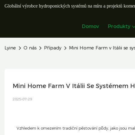
Globální výrobce hydroponických systémů na míru a projektů komer
Domov
Produkty
Lyine
O nás
Případy
Mini Home Farm v Itálii se
Mini Home Farm V Itálii Se Systémem 
2025-07-29
Vzhledem k omezením tradiční pěstování půdy, jako jsou malé 