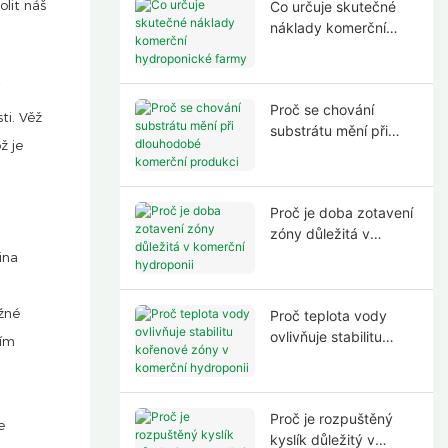
olit náš
Co určuje skutečné
náklady komerční
hydroponické farmy
í
Proč se chování
ti. Věž
substrátu mění při
ž je
dlouhodobé komerční
produkci
Proč je doba zotavení
l
zóny důležitá v
komerční hydroponii
ina
ožné
Proč teplota vody
ovlivňuje stabilitu
ním
kořenové zóny v
komerční hydroponii
Proč je rozpuštěný
e
kyslík důležitý v