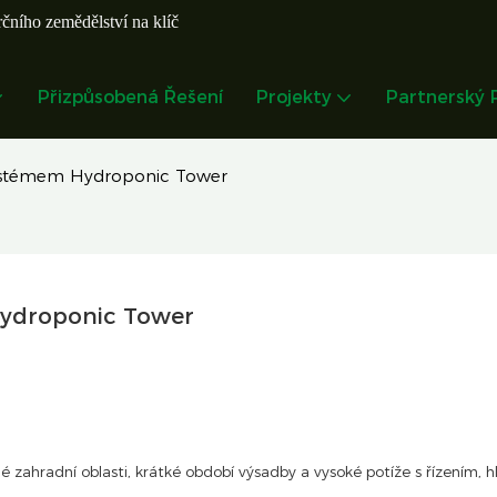
čního zemědělství na klíč
Přizpůsobená Řešení
Projekty
Partnerský
 systémem Hydroponic Tower
Hydroponic Tower
zahradní oblasti, krátké období výsadby a vysoké potíže s řízením, h