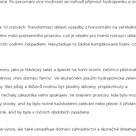
nosné. Po porovnání více možností se rozhodl přijmout hydroponiku a zv
0 vrstvách. Transformací oblasti výsadby z horizontální na vertikáln
lmi málo podzemního prostoru, což je ideální pro menší rostoucí oblas
ícím vodním čerpadlem. Nevyžaduje to žádné komplikované řízení, co
ninu, jako je hlávkový salát a špenát na horní úrovni, zatímco pěstova
jrozměrnou „mini domácí farmu“. Ve skutečném použití hydroponická zelen
osy. Bez půdy a škůdců mohou být plodiny sklizeny, propláchnuty a
nechaly zákazníka velmi spokojeni. Ve stejném prostoru, kde bylo m
y stovky, aniž by bylo nutné každodenní zalévání nebo plevel. S přidá
ok, aniž by byla v ročních obdobích zasažena.
je výnos, ale také usnadňuje domácí zahradnictví a skutečně dosahuj