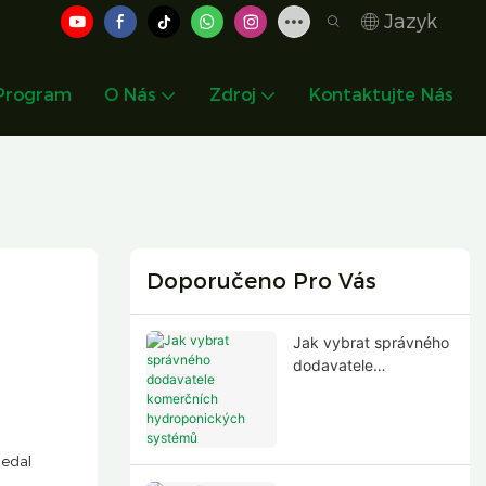
Jazyk
 Program
O Nás
Zdroj
Kontaktujte Nás
Doporučeno Pro Vás
Jak vybrat správného
dodavatele
komerčních
hydroponických
systémů
ledal