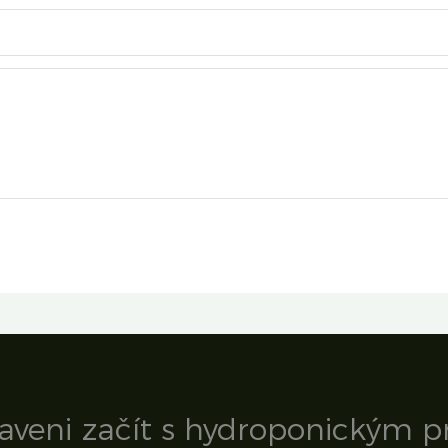
raveni začít s hydroponickým 