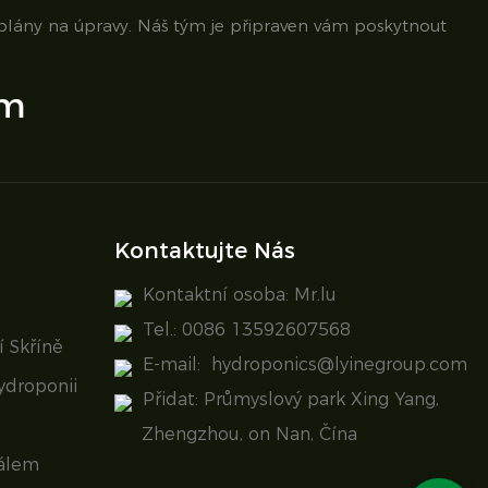
 plány na úpravy. Náš tým je připraven vám poskytnout
om
Kontaktujte Nás
Kontaktní osoba: Mr.lu
Tel.: 0086 13592607568
 Skříně
E-mail:
hydroponics@lyinegroup.com
ydroponii
Přidat: Průmyslový park Xing Yang,
Zhengzhou, on Nan, Čína
álem