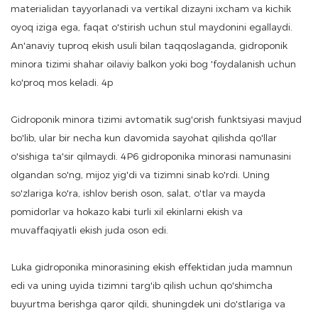
materialidan tayyorlanadi va vertikal dizayni ixcham va kichik
oyoq iziga ega, faqat o'stirish uchun stul maydonini egallaydi.
An'anaviy tuproq ekish usuli bilan taqqoslaganda, gidroponik
minora tizimi shahar oilaviy balkon yoki bog 'foydalanish uchun
ko'proq mos keladi. 4p
Gidroponik minora tizimi avtomatik sug'orish funktsiyasi mavjud
bo'lib, ular bir necha kun davomida sayohat qilishda qo'llar
o'sishiga ta'sir qilmaydi. 4P6 gidroponika minorasi namunasini
olgandan so'ng, mijoz yig'di va tizimni sinab ko'rdi. Uning
so'zlariga ko'ra, ishlov berish oson, salat, o'tlar va mayda
pomidorlar va hokazo kabi turli xil ekinlarni ekish va
muvaffaqiyatli ekish juda oson edi.
Luka gidroponika minorasining ekish effektidan juda mamnun
edi va uning uyida tizimni targ'ib qilish uchun qo'shimcha
buyurtma berishga qaror qildi, shuningdek uni do'stlariga va