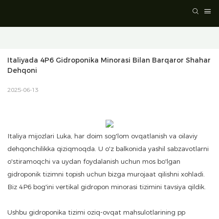
Italiyada 4P6 Gidroponika Minorasi Bilan Barqaror Shahar 
Dehqoni
2025-06-13
Italiya mijozlari Luka, har doim sog'lom ovqatlanish va oilaviy
dehqonchilikka qiziqmoqda. U o'z balkonida yashil sabzavotlarni
o'stiramoqchi va uydan foydalanish uchun mos bo'lgan
gidroponik tizimni topish uchun bizga murojaat qilishni xohladi.
Biz 4P6 bog'ini vertikal gidropon minorasi tizimini tavsiya qildik.
Ushbu gidroponika tizimi oziq-ovqat mahsulotlarining pp